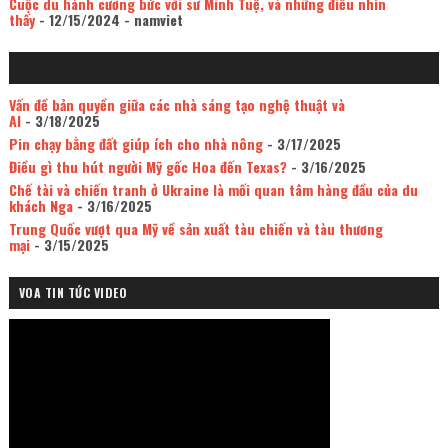
Cuộc du hành cưỡng bức với sư Minh Tuệ, và những điều nhìn
thấy
- 12/15/2024
- namviet
Vấn đề bản quyền giữa các nhà sáng tạo nghệ thuật và
AI
- 3/18/2025
Pin chạy bằng đất giúp ích cho nhà nông
- 3/17/2025
Điều gì thu hút người Mỹ gốc Hoa đến Texas?
- 3/16/2025
Chế tài và chiến tranh ở Ukraine là mối quan tâm hàng đầu của du
khách Nga
- 3/16/2025
Trung Quốc vượt qua Mỹ về sản xuất tàu chiến và tàu thương
mại
- 3/15/2025
VOA TIN TỨC VIDEO