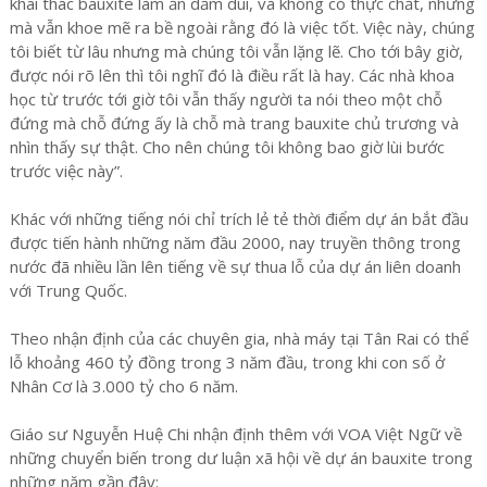
khai thác bauxite làm ăn dấm dúi, và không có thực chất, nhưng
mà vẫn khoe mẽ ra bề ngoài rằng đó là việc tốt. Việc này, chúng
tôi biết từ lâu nhưng mà chúng tôi vẫn lặng lẽ. Cho tới bây giờ,
được nói rõ lên thì tôi nghĩ đó là điều rất là hay. Các nhà khoa
học từ trước tới giờ tôi vẫn thấy người ta nói theo một chỗ
đứng mà chỗ đứng ấy là chỗ mà trang bauxite chủ trương và
nhìn thấy sự thật. Cho nên chúng tôi không bao giờ lùi bước
trước việc này”.
Khác với những tiếng nói chỉ trích lẻ tẻ thời điểm dự án bắt đầu
được tiến hành những năm đầu 2000, nay truyền thông trong
nước đã nhiều lần lên tiếng về sự thua lỗ của dự án liên doanh
với Trung Quốc.
Theo nhận định của các chuyên gia, nhà máy tại Tân Rai có thể
lỗ khoảng 460 tỷ đồng trong 3 năm đầu, trong khi con số ở
Nhân Cơ là 3.000 tỷ cho 6 năm.
Giáo sư Nguyễn Huệ Chi nhận định thêm với VOA Việt Ngữ về
những chuyển biến trong dư luận xã hội về dự án bauxite trong
những năm gần đây: