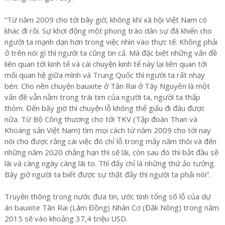
“Từ năm 2009 cho tới bây giờ, không khí xã hội Việt Nam có
khác đi rồi. Sự khơi động một phong trào dân sự đã khiến cho
người ta mạnh dạn hơn trong việc nhìn vào thực tế. Không phải
ở trên nói gì thì người ta cũng tin cả. Mà đặc biệt những vấn đề
liên quan tới kinh tế và cái chuyện kinh tế này lại liên quan tới
mối quan hệ giữa mình và Trung Quốc thì người ta rất nhạy
bén. Cho nên chuyện bauxite ở Tân Rai ở Tây Nguyên là một
vấn đề vẫn nằm trong trái tim của người ta, người ta thấp
thỏm. Đến bây giờ thì chuyện lỗ không thể giấu đi đâu được
nữa. Từ Bộ Công thương cho tới TKV (Tập đoàn Than và
Khoáng sản Việt Nam) tìm mọi cách từ năm 2009 cho tới nay
nói cho được rằng cái việc đó chỉ lỗ trong mấy năm thôi và đến
những năm 2020 chẳng hạn thì sẽ lãi, còn sau đó thì bắt đầu sẽ
lãi và càng ngày càng lãi to. Thì đấy chỉ là những thứ ảo tưởng.
Bây giờ người ta biết được sự thật đấy thì người ta phải nói”.
Truyền thông trong nước đưa tin, ước tính tổng số lỗ của dự
án bauxite Tân Rai (Lâm Đồng) Nhân Cơ (Đăk Nông) trong năm
2015 sẽ vào khoảng 37,4 triệu USD.