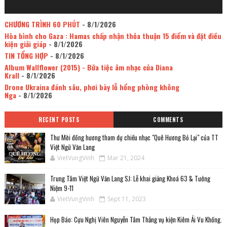
CHƯƠNG TRÌNH 60 PHÚT
- 8/1/2026
Hòa bình cho Gaza : Hamas chấp nhận thỏa thuận 15 điểm và đặt điều
kiện giải giáp
- 8/1/2026
TIN TỔNG HỢP
- 8/1/2026
Album Wallflower (2015) - Bữa tiệc âm nhạc của Diana
Krall
- 8/1/2026
Drone Ukraina đánh sâu, phơi bày lỗ hổng phòng không
Nga
- 8/1/2026
RECENT POSTS
COMMENTS
Thư Mời đồng hương tham dự chiều nhạc "Quê Hương Bỏ Lại" của TT
Việt Ngữ Văn Lang
VietVungVinh
Mar 21, 2024
Trung Tâm Việt Ngữ Văn Lang SJ: Lễ khai giảng Khoá 63 & Tưởng
Niệm 9-11
VietVungVinh
Sept 11, 2023
Họp Báo: Cựu Nghị Viên Nguyễn Tâm Thắng vụ kiện Kiêm Ái Vu Khống.