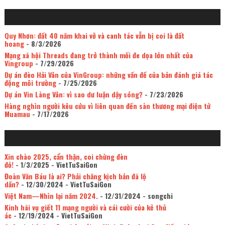
Quy Nhơn: đất 40 năm khai vỡ và canh tác vẫn bị coi là đất
hoang
- 8/3/2026
Mạng xã hội Threads đang trở thành mối đe dọa lớn nhất của
Vingroup
- 7/29/2026
Dự án đèo Hải Vân của VinGroup: những vấn đề của bản đánh giá tác
động môi trường
- 7/25/2026
Dự án Vin Làng Vân: vì sao dư luận dậy sóng?
- 7/23/2026
Hàng nghìn người kêu cứu vì liên quan đến sàn thương mại điện tử
Muamau
- 7/17/2026
Xin chào 2025, cẩn thận, coi chừng đèn
đỏ!
- 1/3/2025
- VietTuSaiGon
Đoàn Văn Báu là ai? Phải chăng kịch bản đã lộ
dần?
- 12/30/2024
- VietTuSaiGon
Việt Nam—Nhìn lại năm 2024.
- 12/31/2024
- songchi
Kinh hãi vụ giết 11 mạng người và cái cười của kẻ thủ
ác
- 12/19/2024
- VietTuSaiGon