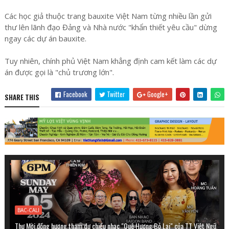
Các học giả thuộc trang bauxite Việt Nam từng nhiều lần gửi
thư lên lãnh đạo Đảng và Nhà nước "khẩn thiết yêu cầu" dừng
ngay các dự án bauxite.
Tuy nhiên, chính phủ Việt Nam khẳng định cam kết làm các dự
án được gọi là "chủ trương lớn".
Facebook
Twitter
Google+
SHARE THIS
BAC-CALI
Thư Mời đồng hương tham dự chiều nhạc "Quê Hương Bỏ Lại" của TT Việt Ngữ