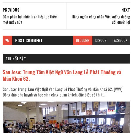
PREVIOUS
NEXT
Đàm phán hạt nhân Iran tiếp tục thêm
Hàng nghìn công nhân Việt xuống đường
một ngày nữa
đòi quyền lợi
POST
COMMENT
BLOGGER
DISQUS
FACEBOOK
TIN NỔI BẬT
San Jose: Trung Tâm Việt Ngữ Văn Lang Lễ Phát Thưởng và
Mãn Khoá 62.
San Jose: Trung Tâm Việt Ngữ Văn Lang Lễ Phát Thưởng và Mãn Khoá 62. (VVV)
Đông đảo phụ huynh và học sinh cùng quan khách, đặc biệt có thị t...