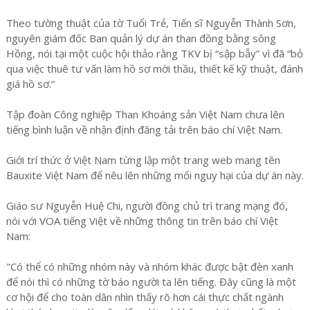
Theo tường thuật của tờ Tuổi Trẻ, Tiến sĩ Nguyễn Thành Sơn,
nguyên giám đốc Ban quản lý dự án than đồng bằng sông
Hồng, nói tại một cuộc hội thảo rằng TKV bị “sập bẫy” vì đã “bỏ
qua việc thuê tư vấn làm hồ sơ mời thầu, thiết kế kỹ thuật, đánh
giá hồ sơ.”
Tập đoàn Công nghiệp Than Khoáng sản Việt Nam chưa lên
tiếng bình luận về nhận định đăng tải trên báo chí Việt Nam.
Giới trí thức ở Việt Nam từng lập một trang web mang tên
Bauxite Việt Nam để nêu lên những mối nguy hại của dự án này.
Giáo sư Nguyễn Huệ Chi, người đồng chủ trì trang mạng đó,
nói với VOA tiếng Việt về những thông tin trên báo chí Việt
Nam:
"Có thể có những nhóm này và nhóm khác được bật đèn xanh
để nói thì có những tờ báo người ta lên tiếng. Đây cũng là một
cơ hội để cho toàn dân nhìn thấy rõ hơn cái thực chất ngành