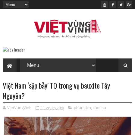
Việt Nam ‘sập bẫy’ TQ trong vụ bauxite Tây
Nguyên?
VietVungVinh
11 years ago
phan-tich
,
thoi-su