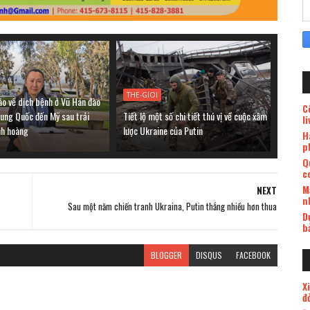
THE-GIOI
áo về dịch bệnh ở Vũ Hán đào
C
rung Quốc đến Mỹ sau trải
Tiết lộ một số chi tiết thú vị về cuộc xâm
l
nh hoàng
lược Ukraine của Putin
H
p
Q
c
M
NEXT
n
Sau một năm chiến tranh Ukraina, Putin thắng nhiều hơn thua
D
b
BLOGGER
DISQUS
FACEBOOK
X
đ