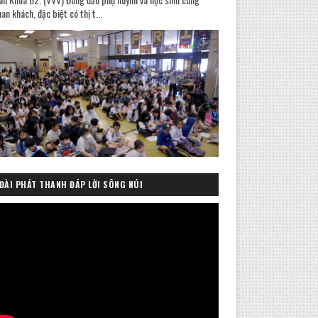
an khách, đặc biệt có thị t...
ĐÀI PHÁT THANH ĐÁP LỜI SÔNG NÚI