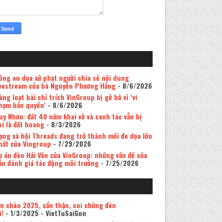
ông an dọa xử phạt người chia sẻ nội dung
ivestream của bà Nguyễn Phương Hằng
- 8/6/2026
àng loạt bài chỉ trích VinGroup bị gỡ bỏ vì ‘vi
hạm bản quyền’
- 8/6/2026
uy Nhơn: đất 40 năm khai vỡ và canh tác vẫn bị
oi là đất hoang
- 8/3/2026
ạng xã hội Threads đang trở thành mối đe dọa lớn
hất của Vingroup
- 7/29/2026
ự án đèo Hải Vân của VinGroup: những vấn đề của
ản đánh giá tác động môi trường
- 7/25/2026
in chào 2025, cẩn thận, coi chừng đèn
ỏ!
- 1/3/2025
- VietTuSaiGon