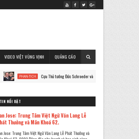
VIDEO VIỆT VÙNG VỊNH
QUẢNG CÁO
Cựu Thủ tướng Đức Schroeder và chiến tranh Ukraine
PHAN-TICH
PH
TIN NỔI BẬT
an Jose: Trung Tâm Việt Ngữ Văn Lang Lễ
hát Thưởng và Mãn Khoá 62.
n Jose: Trung Tâm Việt Ngữ Văn Lang Lễ Phát Thưởng và
n Khoá 62. (VVV) Đông đảo phụ huynh và học sinh cùng