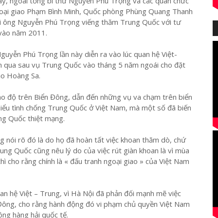
y, ngoài tổng bí thư Nguyễn Phú Trọng và các quan chức
goại giao Phạm Bình Minh, Quốc phòng Phùng Quang Thanh
ai ông Nguyễn Phú Trọng viếng thăm Trung Quốc với tư
à vào năm 2011.
guyễn Phú Trọng lần này diễn ra vào lúc quan hệ Việt-
 qua sau vụ Trung Quốc vào tháng 5 năm ngoái cho đặt
ảo Hoàng Sa.
cao độ trên Biển Đông, dẫn đến những vụ va chạm trên biển
 biểu tình chống Trung Quốc ở Việt Nam, mà một số đã biến
ng Quốc thiệt mạng.
g nói rõ đó là do họ đã hoàn tất việc khoan thăm dò, chứ
Trung Quốc cũng nêu lý do của việc rút giàn khoan là vì mùa
ì cho rằng chính là « đấu tranh ngoại giao » của Việt Nam
n hệ Việt – Trung, vì Hà Nội đã phản đối mạnh mẽ việc
Đông, cho rằng hành động đó vi phạm chủ quyền Việt Nam
ng hàng hải quốc tế.