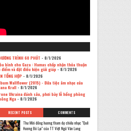
HƯƠNG TRÌNH 60 PHÚT
- 8/1/2026
òa bình cho Gaza : Hamas chấp nhận thỏa thuận
5 điểm và đặt điều kiện giải giáp
- 8/1/2026
IN TỔNG HỢP
- 8/1/2026
lbum Wallflower (2015) - Bữa tiệc âm nhạc của
iana Krall
- 8/1/2026
rone Ukraina đánh sâu, phơi bày lỗ hổng phòng
hông Nga
- 8/1/2026
RECENT POSTS
COMMENTS
Thư Mời đồng hương tham dự chiều nhạc "Quê
Hương Bỏ Lại" của TT Việt Ngữ Văn Lang