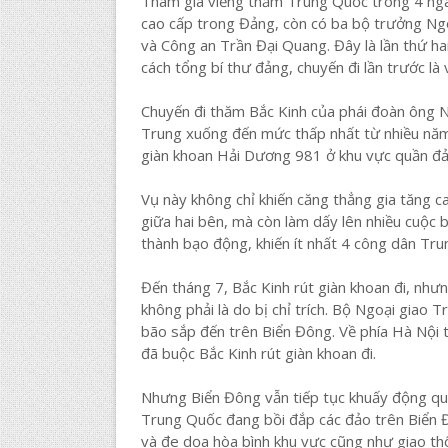
Tham gia viếng thăm Trung Quốc trong 4 ngà
cao cấp trong Đảng, còn có ba bộ trưởng N
và Công an Trần Đại Quang. Đây là lần thứ h
cách tổng bí thư đảng, chuyến đi lần trước l
Chuyến đi thăm Bắc Kinh của phái đoàn ông N
Trung xuống đến mức thấp nhất từ nhiều năm
giàn khoan Hải Dương 981 ở khu vực quần đ
Vụ này không chỉ khiến căng thẳng gia tăng 
giữa hai bên, mà còn làm dấy lên nhiều cuộc
thành bạo động, khiến ít nhất 4 công dân Tru
Đến tháng 7, Bắc Kinh rút giàn khoan đi, nhưn
không phải là do bị chỉ trích. Bộ Ngoại giao 
bão sắp đến trên Biển Đông. Về phía Hà Nội th
đã buộc Bắc Kinh rút giàn khoan đi.
Nhưng Biển Đông vẫn tiếp tục khuấy động qua
Trung Quốc đang bồi đắp các đảo trên Biển 
và đe dọa hòa bình khu vực cũng như giao thô