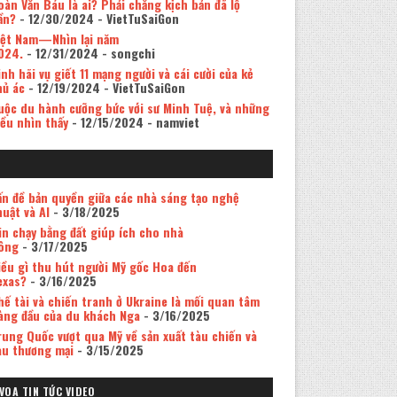
oàn Văn Báu là ai? Phải chăng kịch bản đã lộ
ần?
- 12/30/2024
- VietTuSaiGon
iệt Nam—Nhìn lại năm
024.
- 12/31/2024
- songchi
inh hãi vụ giết 11 mạng người và cái cười của kẻ
hủ ác
- 12/19/2024
- VietTuSaiGon
uộc du hành cưỡng bức với sư Minh Tuệ, và những
iều nhìn thấy
- 12/15/2024
- namviet
ấn đề bản quyền giữa các nhà sáng tạo nghệ
huật và AI
- 3/18/2025
in chạy bằng đất giúp ích cho nhà
ông
- 3/17/2025
iều gì thu hút người Mỹ gốc Hoa đến
exas?
- 3/16/2025
hế tài và chiến tranh ở Ukraine là mối quan tâm
àng đầu của du khách Nga
- 3/16/2025
rung Quốc vượt qua Mỹ về sản xuất tàu chiến và
àu thương mại
- 3/15/2025
VOA TIN TỨC VIDEO