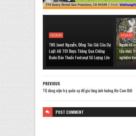
HOA-KY
HOA-KY
TNS Janet Nguyễn, Đồng Tác Giả Của Dự
Người tố c
Luật AB 701 Được Thông Qua Chống
tẩu khỏi T
Buôn Bán Thuốc Fentanyl Số Lượng Lớn
nghiệm ki
PREVIOUS
TQ dùng viện trợ quân sự để gia tăng ảnh hưởng lên Cam Bốt
POST
COMMENT