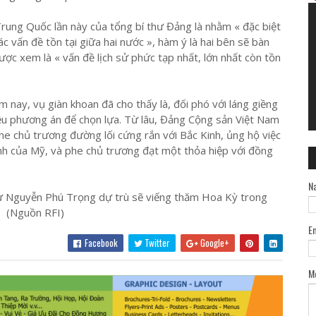
rung Quốc lần này của tổng bí thư Đảng là nhằm « đặc biệt
các vấn đề tồn tại giữa hai nước », hàm ý là hai bên sẽ bàn
ợc xem là « vấn đề lịch sử phức tạp nhất, lớn nhất còn tồn
 nay, vụ giàn khoan đã cho thấy là, đối phó với láng giềng
ều phương án để chọn lựa. Từ lâu, Đảng Cộng sản Việt Nam
phe chủ trương đường lối cứng rắn với Bắc Kinh, ủng hộ việc
nh của Mỹ, và phe chủ trương đạt một thỏa hiệp với đồng
N
hư Nguyễn Phú Trọng dự trù sẽ viếng thăm Hoa Kỳ trong
. (Nguồn RFI)
E
Facebook
Twitter
Google+
M