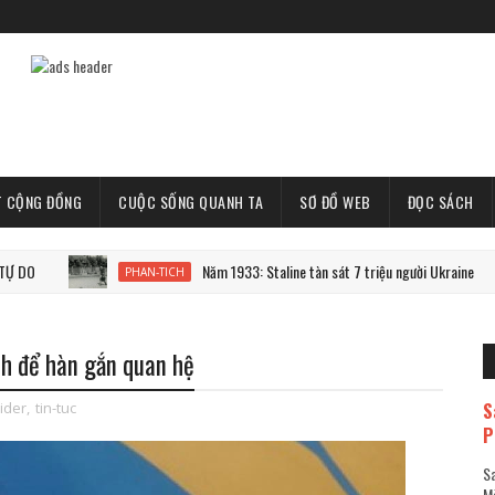
T CỘNG ĐỒNG
CUỘC SỐNG QUANH TA
SƠ ĐỒ WEB
ĐỌC SÁCH
Năm 1933: Staline tàn sát 7 triệu người Ukraine
PHAN-TICH
h để hàn gắn quan hệ
S
lider
,
tin-tuc
P
Sa
Mã