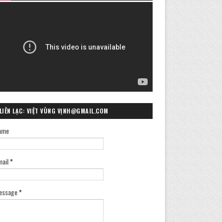
LIÊN LẠC: VIỆT VÙNG VỊNH@GMAIL.COM
ame
mail
*
essage
*