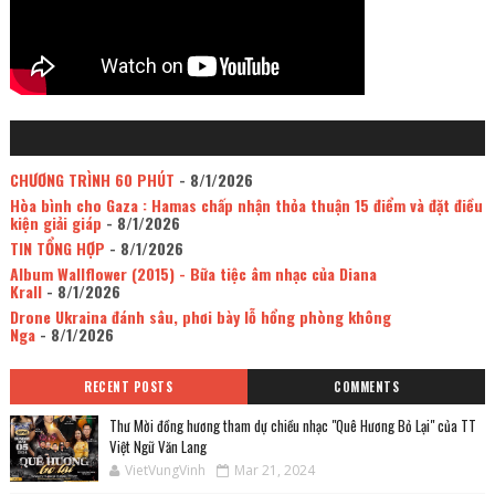
CHƯƠNG TRÌNH 60 PHÚT
- 8/1/2026
Hòa bình cho Gaza : Hamas chấp nhận thỏa thuận 15 điểm và đặt điều
kiện giải giáp
- 8/1/2026
TIN TỔNG HỢP
- 8/1/2026
Album Wallflower (2015) - Bữa tiệc âm nhạc của Diana
Krall
- 8/1/2026
Drone Ukraina đánh sâu, phơi bày lỗ hổng phòng không
Nga
- 8/1/2026
RECENT POSTS
COMMENTS
Thư Mời đồng hương tham dự chiều nhạc "Quê Hương Bỏ Lại" của TT
Việt Ngữ Văn Lang
VietVungVinh
Mar 21, 2024