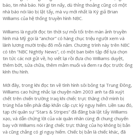
báo, tin nhà báo. Nói gì tin nấy, dù thỉng thoảng cũng có một
nhà báo nói láo bị lật tẩy, mà vụ mới nhất là Ký‎ giả Brian
Williams của hệ thống truyền hình NBC.
Williams là người đọc tin thời sự mỗi tối trên màn ảnh truyền
hình mà Mỹ gọi là “anchor” có hàng chục triệu người xem và
lãnh lương mười triệu đô mỗi năm. Chương trình này trên NBC
có tên “NBC Nightly News”, có một ban biên tập để lựa chọn
tin tức các nơi gửi về, họ viết lại rồi đưa cho Williams duyệt,
thêm bớt, sửa chữa, thêm mắm muối và đem ra đọc trước ống
kính thu hình.
Mới đây, trong khi đọc tin về tình hình sôi bỏng tại Trung Đông,
Williams cao hứng nhắc lại chuyện năm 2003 anh ta đã xuýt
chết trên chiến trường Iraq khi chiếc trực thăng chở mình bị
trúng hỏa tiễn phải đáp khẩn cấp cực kỳ nguy hiểm. Liền sau đó,
tạp chí quân sự “Stars & Stripes” đã đăng bài lật tẩy Williams
xạo, và dẫn chứng lời của vài quân nhân cùng đi chung chuyến
bay với Williams nói rằng chiếc trực thăng của họ không bị bắn
và cũng chẳng có gì nguy hiểm. Chiếc bị bắn là chiếc khác, đã