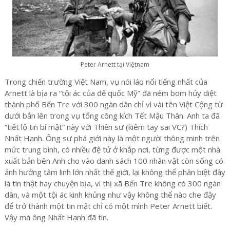
Peter Arnett tại Việtnam
Trong chiến trường Việt Nam, vụ nói láo nổi tiếng nhất của
Arnett là bịa ra “tội ác của đế quốc Mỹ” đã ném bom hủy diệt
thành phố Bến Tre với 300 ngàn dân chỉ vì vài tên Việt Cộng từ
dưới bắn lên trong vụ tổng công kích Tết Mậu Thân. Anh ta đã
“tiết lộ tin bí mật” này với Thiền sư (kiêm tay sai VC?) Thích
Nhất Hạnh. Ông sư phá giới này là một người thông minh trên
mức trung bình, có nhiều đệ tử ở khắp nơi, từng được một nhà
xuất bản bên Anh cho vào danh sách 100 nhân vật còn sống có
ảnh hưởng tâm linh lớn nhất thế giới, lại không thể phân biệt đây
là tin thật hay chuyện bịa, vì thị xã Bến Tre không có 300 ngàn
dân, và một tội ác kinh khủng như vậy không thể nào che đậy
để trở thành một tin mật chỉ có một mình Peter Arnett biết.
Vậy mà ông Nhất Hạnh đã tin.