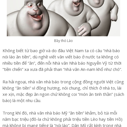
Bầy thỏ Láo
Không biết từ bao giờ và do đâu Việt Nam ta có câu “nhà báo
nói láo ăn tiền”, dù nghề viết văn viết báo ở nước ta không có
nhiều tiền để “ăn”, đến nỗi Nhà văn Nhà báo Nguyễn Vỹ từ thời
“tiền chiến” xa xưa đã phải than “nhà văn An-nam khổ như chó”.
Ra hải ngoại, nhà văn nhà báo trong cộng đồng người Việt cũng
không “ăn tiền” vì đồng hương, nói chung, chỉ thích ở nhà to, lái
xe xịn, mặc đẹp ăn ngon chứ không coi “món ăn tinh thần” (sách
báo) là một nhu cầu.
Trong khí đó, nhà văn nhà báo Mỹ “ăn tiền” khẳm, bỏ túi mỗi
năm bạc triệu (đô-la chứ không phải triệu tiền Lèo hay tiền Hồ)
mà không bị mang tiếng là “nói láo”. Dân Mỹ rất kính trọng nhà