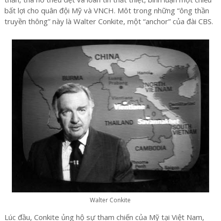
bất lợi cho quân đội Mỹ và VNCH. Môt trong những “ông thần
truyền thông” này là Walter Conkite, một “anchor” của đài CBS.
Walter Conkite
Lúc đầu, Conkite ủng hộ sự tham chiến của Mỹ tại Việt Nam,