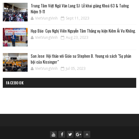
Trung Tâm Việt Ngữ Văn Lang SJ: Lễ khai giảng Khoá 63 & Tưởng
Niệm 9-11
VietVungVinh
Sept 11, 2023
Họp Báo: Cựu Nghị Viên Nguyễn Tâm Thắng vụ kiện Kiêm Ái Vu Khống.
VietVungVinh
Aug 23, 2023
San Jose: Hội thảo với Giáo sư Stephen B. Young và sách "Sự phản
bội của Kissinger"
VietVungVinh
Jul 05, 2023
FACEBOOK