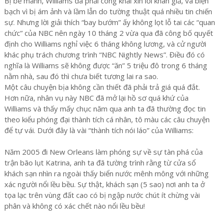
Bị bể mánh, Williams đã phải công khai xin lỗi khán giả, và biện
bạch vì bị ám ảnh và lầm lẫn do tường thuật quá nhiều tin chiến
sự. Nhưng lời giải thích “bay bướm” ấy không lọt lỗ tai các “quan
chức” của NBC nên ngày 10 tháng 2 vừa qua đã công bố quyết
định cho Williams nghỉ việc 6 tháng không lương, và cử người
khác phụ trách chương trình “NBC Nightly News”. Điều đó có
nghĩa là Williams sẽ không được “ăn” 5 triệu đô trong 6 tháng
nằm nhà, sau đó thì chưa biết tương lai ra sao.
Một câu chuyện bịa không cần thiết đã phải trả giá quá đắt.
Hơn nữa, nhân vụ này NBC đã mở lại hồ sơ quá khứ của
Williams và thấy mấy chục năm qua anh ta đã thường đọc tin
theo kiểu phóng đại thành tích cá nhân, tô màu các câu chuyện
để tự vái. Dưới đây là vài “thành tích nói láo” của Williams:
Năm 2005 đi New Orleans làm phóng sự về sự tàn phá của
trận bão lụt Katrina, anh ta đã tường trình rằng từ cửa sổ
khách sạn nhìn ra ngoài thấy biển nước mênh mông với những
xác người nổi lều bều. Sự thật, khách sạn (5 sao) nơi anh ta ở
tọa lạc trên vùng đất cao có bị ngập nước chút ít chừng vài
phân và không có xác chết nào nổi lều bều!