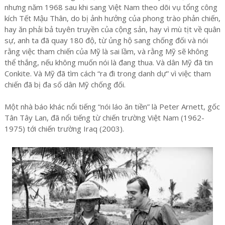
nhưng năm 1968 sau khi sang Việt Nam theo dõi vụ tổng công
kích Tết Mậu Thân, do bị ảnh hưởng của phong trào phản chiến,
hay ăn phải bả tuyên truyền của cộng sản, hay vì mù tịt về quân
sự, anh ta đã quay 180 độ, từ ủng hộ sang chống đối và nói
rằng việc tham chiến của Mỹ là sai lầm, và rằng Mỹ sẽ không
thể thắng, nếu không muốn nói là đang thua. Và dân Mỹ đã tin
Conkite. Và Mỹ đã tìm cách “ra đi trong danh dự” vì việc tham
chiến đã bị đa số dân Mỹ chống đối.
Một nhà báo khác nổi tiếng “nói láo ăn tiền” là Peter Arnett, gốc
Tân Tây Lan, đã nổi tiếng từ chiến trường Việt Nam (1962-
1975) tới chiến trường Iraq (2003).