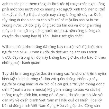
Anh ta còn phịa thêm rằng khi lội nước bị trượt chân ngã, uống
phải một hớp nước nơi có những xác người xình thối nên bị thổ
tả xuýt chết. Sự thật, chuyện này cũng không hề xảy ra. Đoàn
tùy tùng đi theo anh ta cho biết chỉ có một lần anh ta bước
xuống nước với đôi giày ủng cao tới tận đùi và không ai rông
thấy anh ta ngã hay uống nước dơ gì cả, nên cũng không có
chuyện đau bụng hay bị Tào Tháo rượt gần chết!
Williams cũng khoe rằng đã từng bay ra trận với đội biệt kích
người nhái SEAL Team 6 (đội đã đột kích hạ sát Bin Laden
trước đây) trong khi đội này không bao giờ cho nhà báo đi theo
những cuộc hành quân!
Tuy chỉ là những người đọc tin nhưng các “anchors” trên truyền
hình Mỹ có ảnh hưởng rất lớn với quần chúng. Nhân vụ này,
người ta cũng nhắc lại vai trò của cái gọi là “truyền thông dòng
chính” (mainstream media) Mỹ gồm những tờ báo và các hệ
thống truyền hình lớn, trong đó có NBC, đã liên tục nói láo với
dân Mỹ về chiến tranh Việt Nam mà hậu quả đã khiến Hoa Kỳ
bỏ rơi đồng minh Việt Nam Cộng Hòa và giúp cho Cộng sản