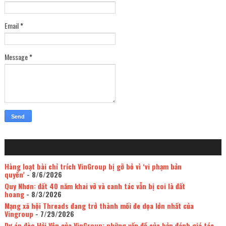
Email
*
Message
*
Hàng loạt bài chỉ trích VinGroup bị gỡ bỏ vì ‘vi phạm bản
quyền’
- 8/6/2026
Quy Nhơn: đất 40 năm khai vỡ và canh tác vẫn bị coi là đất
hoang
- 8/3/2026
Mạng xã hội Threads đang trở thành mối đe dọa lớn nhất của
Vingroup
- 7/29/2026
Dự án đèo Hải Vân của VinGroup: những vấn đề của bản đánh giá tác