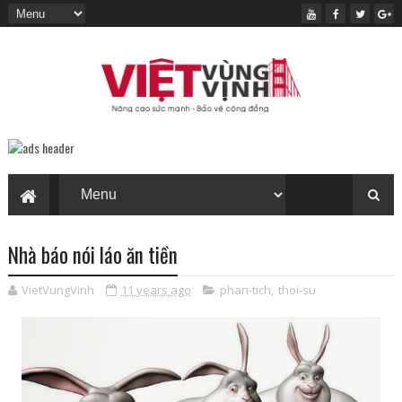
Nhà báo nói láo ăn tiền
VietVungVinh
11 years ago
phan-tich
,
thoi-su