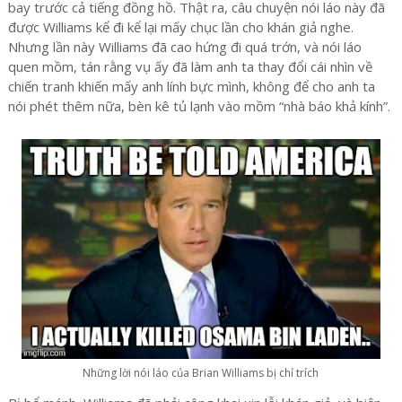
bay trước cả tiếng đồng hồ. Thật ra, câu chuyện nói láo này đã
được Williams kể đi kể lại mấy chục lần cho khán giả nghe.
Nhưng lần này Williams đã cao hứng đi quá trớn, và nói láo
quen mồm, tán rằng vụ ấy đã làm anh ta thay đổi cái nhìn về
chiến tranh khiến mấy anh lính bực mình, không để cho anh ta
nói phét thêm nữa, bèn kê tủ lạnh vào mồm “nhà báo khả kính”.
Những lời nói láo của Brian Williams bị chỉ trích