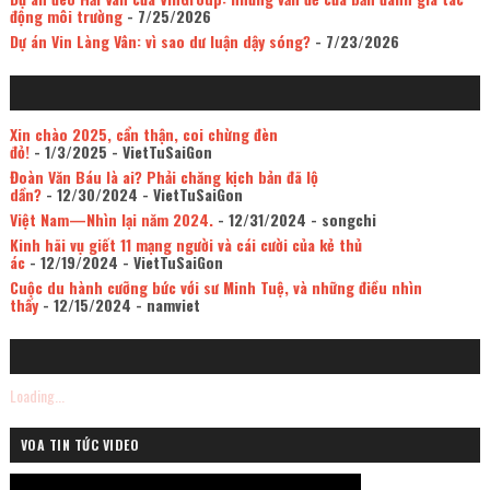
động môi trường
- 7/25/2026
Dự án Vin Làng Vân: vì sao dư luận dậy sóng?
- 7/23/2026
Xin chào 2025, cẩn thận, coi chừng đèn
đỏ!
- 1/3/2025
- VietTuSaiGon
Đoàn Văn Báu là ai? Phải chăng kịch bản đã lộ
dần?
- 12/30/2024
- VietTuSaiGon
Việt Nam—Nhìn lại năm 2024.
- 12/31/2024
- songchi
Kinh hãi vụ giết 11 mạng người và cái cười của kẻ thủ
ác
- 12/19/2024
- VietTuSaiGon
Cuộc du hành cưỡng bức với sư Minh Tuệ, và những điều nhìn
thấy
- 12/15/2024
- namviet
Loading...
VOA TIN TỨC VIDEO