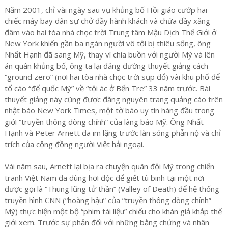
Năm 2001, chỉ vài ngày sau vụ khủng bố Hồi giáo cướp hai
chiếc máy bay dân sự chở đầy hành khách và chứa đầy xăng
đâm vào hai tòa nhà chọc trời Trung tâm Mậu Dịch Thế Giới ở
New York khiến gần ba ngàn người vô tội bị thiêu sống, ông
Nhất Hạnh đã sang Mỹ, thay vì chia buồn với người Mỹ và lên
án quân khủng bố, ông ta lại đăng đường thuyết giảng cách
“ground zero” (nơi hai tòa nhà chọc trời sụp đổ) vài khu phố để
tố cáo “đế quốc Mỹ” về “tội ác ở Bến Tre” 33 năm trước. Bài
thuyết giảng này cũng được đăng nguyên trang quảng cáo trên
nhật báo New York Times, một tờ báo uy tín hàng đầu trong
giới “truyền thông dòng chính” của làng báo Mỹ. Ông Nhất
Hạnh và Peter Arnett đã im lặng trước làn sóng phẫn nộ và chỉ
trích của cộng đồng người Việt hải ngoại.
Vài năm sau, Arnett lại bịa ra chuyện quân đội Mỹ trong chiến
tranh Việt Nam đã dùng hơi độc để giết tù binh tại một nơi
được gọi là “Thung lũng tử thần” (Valley of Death) để hệ thống
truyền hình CNN (“hoàng hậu” của “truyền thông dòng chính”
Mỹ) thực hiện một bộ “phim tài liệu” chiếu cho khán giả khắp thế
giới xem. Trước sự phản đối với những bằng chứng và nhân