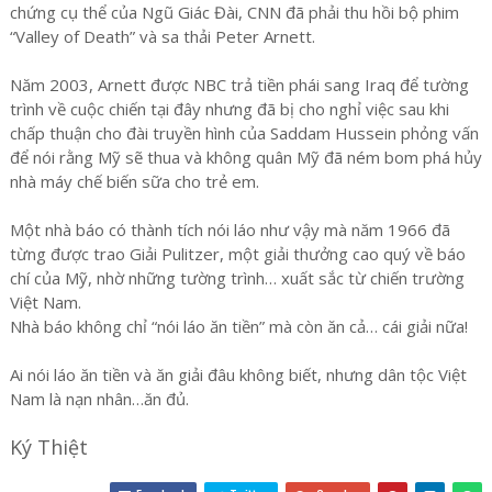
chứng cụ thể của Ngũ Giác Đài, CNN đã phải thu hồi bộ phim
“Valley of Death” và sa thải Peter Arnett.
Năm 2003, Arnett được NBC trả tiền phái sang Iraq để tường
trình về cuộc chiến tại đây nhưng đã bị cho nghỉ việc sau khi
chấp thuận cho đài truyền hình của Saddam Hussein phỏng vấn
để nói rằng Mỹ sẽ thua và không quân Mỹ đã ném bom phá hủy
nhà máy chế biến sữa cho trẻ em.
Một nhà báo có thành tích nói láo như vậy mà năm 1966 đã
từng được trao Giải Pulitzer, một giải thưởng cao quý về báo
chí của Mỹ, nhờ những tường trình… xuất sắc từ chiến trường
Việt Nam.
Nhà báo không chỉ “nói láo ăn tiền” mà còn ăn cả… cái giải nữa!
Ai nói láo ăn tiền và ăn giải đâu không biết, nhưng dân tộc Việt
Nam là nạn nhân…ăn đủ.
Ký Thiệt