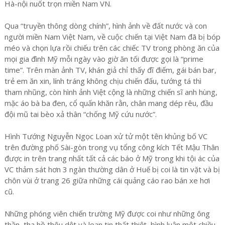
Hà-nội nuốt trọn miền Nam VN.
Qua “truyền thông dòng chính”, hình ảnh về đất nước và con
người miền Nam Việt Nam, về cuộc chiến tại Việt Nam đã bị bóp
méo và chọn lựa rồi chiếu trên các chiếc TV trong phòng ăn của
mọi gia đình Mỹ mỗi ngày vào giờ ăn tối được gọi là “prime
time”. Trên màn ảnh TV, khán giả chỉ thấy đĩ điếm, gái bán bar,
trẻ em ăn xin, lính tráng không chịu chiến đấu, tướng tá thì
tham nhũng, còn hình ảnh Việt cộng là những chiến sĩ anh hùng,
mặc áo bà ba đen, cổ quấn khăn rằn, chân mang dép rêu, đầu
đội mũ tai bèo xả thân “chống Mỹ cứu nước”.
Hình Tướng Nguyễn Ngọc Loan xử tử một tên khủng bố VC
trên đường phố Sài-gòn trong vụ tổng công kích Tết Mậu Thân
được in trên trang nhất tất cả các báo ở Mỹ trong khi tội ác của
VC thảm sát hơn 3 ngàn thường dân ở Huế bị coi là tin vặt và bị
chôn vùi ở trang 26 giữa những cái quảng cáo rao bán xe hơi
cũ.
Những phóng viên chiến trường Mỹ được coi như những ông
thần, tha hồ thêu dệt và loan tin thất thiệt, bình luận một chiều