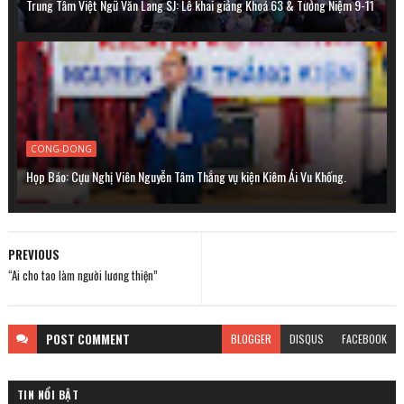
Trung Tâm Việt Ngữ Văn Lang SJ: Lễ khai giảng Khoá 63 & Tưởng Niệm 9-11
CONG-DONG
Họp Báo: Cựu Nghị Viên Nguyễn Tâm Thắng vụ kiện Kiêm Ái Vu Khống.
PREVIOUS
“Ai cho tao làm người lương thiện”
POST
COMMENT
BLOGGER
DISQUS
FACEBOOK
TIN NỔI BẬT