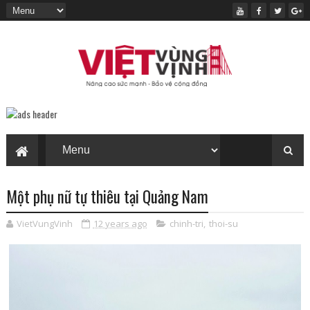
Một phụ nữ tự thiêu tại Quảng Nam
VietVungVinh
12 years ago
chinh-tri
,
thoi-su