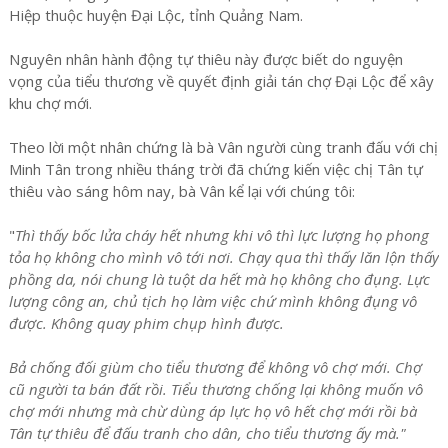
Hiệp thuộc huyện Đại Lộc, tỉnh Quảng Nam.
Nguyên nhân hành động tự thiêu này được biết do nguyện
vọng của tiểu thương về quyết định giải tán chợ Đại Lộc để xây
khu chợ mới.
Theo lời một nhân chứng là bà Vân người cùng tranh đấu với chị
Minh Tân trong nhiều tháng trời đã chứng kiến việc chị Tân tự
thiêu vào sáng hôm nay, bà Vân kể lại với chúng tôi:
"
Thì thấy bốc lửa cháy hết nhưng khi vô thì lực lượng họ phong
tỏa họ không cho mình vô tới nơi. Chạy qua thì thấy lăn lộn thấy
phồng da, nói chung là tuột da hết mà họ không cho đụng. Lực
lượng công an, chủ tịch họ làm việc chứ mình không đụng vô
được. Không quay phim chụp hình được.
Bả chống đối giùm cho tiểu thương để không vô chợ mới. Chợ
cũ người ta bán đất rồi. Tiểu thương chống lại không muốn vô
chợ mới nhưng mà chừ dùng áp lực họ vô hết chợ mới rồi bà
Tân tự thiêu để đấu tranh cho dân, cho tiểu thương ấy mà."