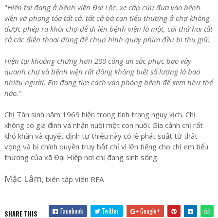
"
Hiện tại đang ở bệnh viện Đại Lộc, xe cấp cứu đưa vào bệnh
viện và phong tỏa tất cả. tất cả bà con tiểu thương ở chợ không
được phép ra khỏi chợ để đi lên bệnh viện là một, cái thứ hai tất
cả các điện thoại dùng để chụp hình quay phim đều bị thu giữ.
Hiện tại khoảng chừng hơn 200 công an sắc phục bao vây
quanh chợ và bệnh viện rất đông không biết số lượng là bao
nhiêu người. Em đang tìm cách vào phòng bệnh để xem như thế
nào."
Chị Tân sinh năm 1969 hiện trong tình trạng nguy kịch. Chị
không có gia đình và nhận nuôi một con nuôi. Gia cảnh chị rất
khó khăn và quyết định tự thiêu này có lẽ phát suất từ thất
vọng và bị chính quyền truy bắt chỉ vì lên tiếng cho chị em tiểu
thương của xã Đại Hiệp nơi chị đang sinh sống.
Mặc Lâm
, biên tập viên RFA
Facebook
Twitter
Google+
SHARE THIS