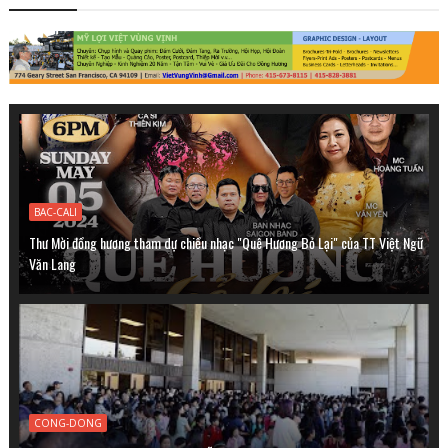
BAC-CALI
Thư Mời đồng hương tham dự chiều nhạc "Quê Hương Bỏ Lại" của TT Việt Ngữ
Văn Lang
CONG-DONG