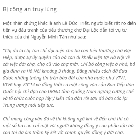
Bị công an truy lùng
Một nhân chứng khác là anh Lê Đức Triết, người biết rất rõ diễn
tiến vụ đấu tranh của tiểu thương chợ Đại Lộc dẫn tới vụ tự
thiêu của chị Nguyễn Minh Tân như sau:
"Chị đó là chị Tân chỉ đại diện cho bà con tiểu thương chợ Đại
Hiệp, được sự ủy quyền của bà con đi khiếu kiện tại Hà Nội về
cái việc dời chợ, chợ cũ vào chợ mới. Chỉ bỏ công việc ở nhà, bỏ
gia đình ra Hà Nội khoảng 3 tháng. Bằng nhiều cách đã đưa
được những thông tin trên báo đài của nhà nước như VTV1,
VTV6 hay VTC14 và đồng thời có một công văn của Ban Tiếp dân
Quốc hội chỉ đạo cho UBND tỉnh Quảng Nam ngưng cưỡng chế
và tổ chức cuộc họp lấy ý kiến của dân rồi sau đó báo cáo lại
Trung ương mới tiếp tục.
Chỉ mang công văn đó về thì không ngờ khi về đến chợ thì có
một số bà con chỉ một vài người không đồng ý còn phần lớn bà
con thì đã âm thầm ký kết với chính quyền đồng ý dời chợ.