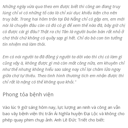
Những ngày vừa qua theo em được biết thì công an đang truy
lùng chỉ vì có những tố cáo là chỉ xúi dục khiếu kiện cho nên
truy bắt. Trong hai hôm trốn tại Đà Nẵng chỉ có gặp em, em mới
nói là chuyện đâu còn có đó có gì để xem thế nào đã, bây giờ chị
có được cái gì đâu? Thật ra chị Tân là người buôn bán rất nhỏ ở
chợ thôi chứ không có quầy sạp gì hết. Chỉ do bà con tin tưởng
tín nhiệm mà làm thôi.
Em có nói người ta đã đồng ý người ta dời vào thì chị có làm gì
cũng vậy à, không được gì mà còn mất công nữa, em khuyên chỉ
như thế nhưng không hiểu sao sáng nay chỉ lại châm lửa ngay
giữa chợ tự thiêu. Theo tình hình thương tích em nhận được thì
chỉ rất là nặng có thể không qua khỏi."
Phong tỏa bệnh viện
Vào lúc 9 giờ sáng hôm nay, lực lượng an ninh và công an vẫn
bao vây bệnh viện thị trấn Ái Nghĩa huyện Đại Lộc và không cho
phép quay phim chụp ảnh. Anh Lê Đức Triết cho biết: