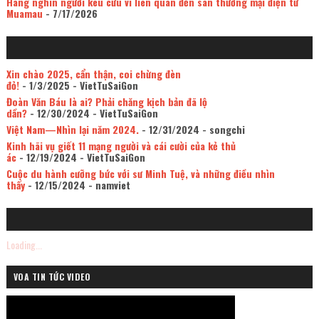
Hàng nghìn người kêu cứu vì liên quan đến sàn thương mại điện tử
Muamau
- 7/17/2026
Xin chào 2025, cẩn thận, coi chừng đèn
đỏ!
- 1/3/2025
- VietTuSaiGon
Đoàn Văn Báu là ai? Phải chăng kịch bản đã lộ
dần?
- 12/30/2024
- VietTuSaiGon
Việt Nam—Nhìn lại năm 2024.
- 12/31/2024
- songchi
Kinh hãi vụ giết 11 mạng người và cái cười của kẻ thủ
ác
- 12/19/2024
- VietTuSaiGon
Cuộc du hành cưỡng bức với sư Minh Tuệ, và những điều nhìn
thấy
- 12/15/2024
- namviet
Loading...
VOA TIN TỨC VIDEO