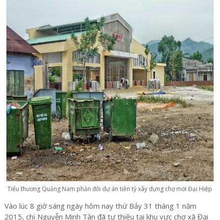
Tiểu thương Quảng Nam phản đối dự án tiền tỷ xây dựng chợ mới Đại Hiệp
Vào lúc 8 giờ sáng ngày hôm nay thứ Bảy 31 tháng 1 năm
2015, chị Nguyễn Minh Tân đã tự thiêu tại khu vực chợ xã Đại