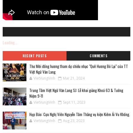
Loading...
RECENT POSTS
COMMENTS
Thư Mời đồng hương tham dự chiều nhạc "Quê Hương Bỏ Lại" của TT
Việt Ngữ Văn Lang
VietVungVinh
Mar 21, 2024
Trung Tâm Việt Ngữ Văn Lang SJ: Lễ khai giảng Khoá 63 & Tưởng
Niệm 9-11
VietVungVinh
Sept 11, 2023
Họp Báo: Cựu Nghị Viên Nguyễn Tâm Thắng vụ kiện Kiêm Ái Vu Khống.
VietVungVinh
Aug 23, 2023