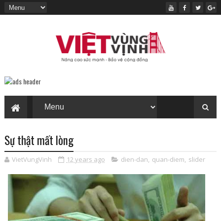
Sự thật mất lòng
VietVungVinh
12 years ago
dien-dan
,
quan-diem
,
slider