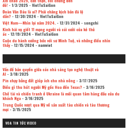
Xin chào 2025, cẩn thận, coi chừng đèn
đỏ!
- 1/3/2025
- VietTuSaiGon
Đoàn Văn Báu là ai? Phải chăng kịch bản đã lộ
dần?
- 12/30/2024
- VietTuSaiGon
Việt Nam—Nhìn lại năm 2024.
- 12/31/2024
- songchi
Kinh hãi vụ giết 11 mạng người và cái cười của kẻ thủ
ác
- 12/19/2024
- VietTuSaiGon
Cuộc du hành cưỡng bức với sư Minh Tuệ, và những điều nhìn
thấy
- 12/15/2024
- namviet
Vấn đề bản quyền giữa các nhà sáng tạo nghệ thuật và
AI
- 3/18/2025
Pin chạy bằng đất giúp ích cho nhà nông
- 3/17/2025
Điều gì thu hút người Mỹ gốc Hoa đến Texas?
- 3/16/2025
Chế tài và chiến tranh ở Ukraine là mối quan tâm hàng đầu của du
khách Nga
- 3/16/2025
Trung Quốc vượt qua Mỹ về sản xuất tàu chiến và tàu thương
mại
- 3/15/2025
VOA TIN TỨC VIDEO