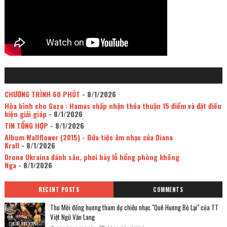
CHƯƠNG TRÌNH 60 PHÚT
- 8/1/2026
Hòa bình cho Gaza : Hamas chấp nhận thỏa thuận 15 điểm và đặt điều
kiện giải giáp
- 8/1/2026
TIN TỔNG HỢP
- 8/1/2026
Album Wallflower (2015) - Bữa tiệc âm nhạc của Diana
Krall
- 8/1/2026
Drone Ukraina đánh sâu, phơi bày lỗ hổng phòng không
Nga
- 8/1/2026
RECENT POSTS
COMMENTS
Thư Mời đồng hương tham dự chiều nhạc "Quê Hương Bỏ Lại" của TT
Việt Ngữ Văn Lang