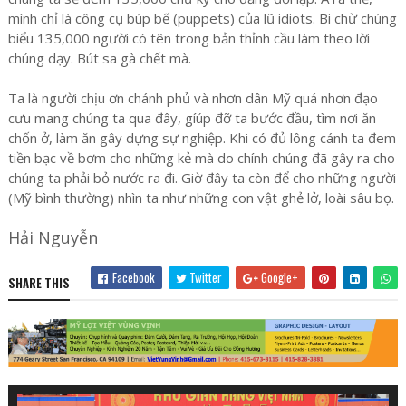
mình chỉ là công cụ búp bế (puppets) của lũ idiots. Bi chừ chúng
biểu 135,000 người có tên trong bản thỉnh cầu làm theo lời
chúng dạy. Bút sa gà chết mà.
Ta là người chịu ơn chánh phủ và nhơn dân Mỹ quá nhơn đạo
cưu mang chúng ta qua đây, gíúp đỡ ta bước đầu, tìm nơi ăn
chốn ở, làm ăn gây dựng sự nghiệp. Khi có đủ lông cánh ta đem
tiền bạc về bơm cho những kẻ mà do chính chúng đã gây ra cho
chúng ta phải bỏ nước ra đi. Giờ đây ta còn để cho những người
(Mỹ bình thường) nhìn ta như những con vật ghẻ lở, loài sâu bọ.
Hải Nguyễn
Facebook
Twitter
Google+
SHARE THIS