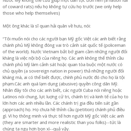
of coward rats) nếu họ không tự cứu họ trước (we only help
those who help themselves)
Một ông khác là sĩ quan hải quân về hưu, nói:
“Tôi muốn nói cho các người bạn Mỹ gốc Việt các anh biết rằng
chánh phủ Mỹ không đóng vai trò cảnh sát quốc tế (policeman
of the world). Nước Vietnam bắt bớ giam cầm những người đối
kháng là việc nội bộ của riêng họ. Các anh không thể thỉnh cầu
chánh phủ Mỹ làm cảnh sát hoặc quan tòa buộc một nước có
chủ quyền (a sovereign nation in power) thả những người đối
kháng mà, ai có thể biết được, chính phủ nước đó cho họ là tội
phạm.Các anh quá lạm dụng (abusive) quyền công dân Mỹ.
Nhân đây tôi cho các anh biết, các người Cuba nói riêng hoặc
Latinos nói chung, lực luợng cử tri, chánh trị và kinh tế của họ to
lớn hơn các anh nhiều lần. Các chánh trị gia đều tiến sát gần
(approach) họ. Họ chưa hề thỉnh cầu (petition) chánh phủ điều
gì. Vì họ thông minh và thực tế hơn người Mỹ gốc Việt các anh
(they are smarter and more realistic than you folks)--tức là
chúng ta ngu hơn bọn xì--quả vậy.