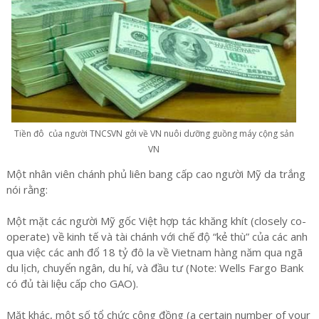
Tiền đô của người TNCSVN gởi về VN nuôi dưỡng guồng máy cộng sản
VN
Một nhân viên chánh phủ liên bang cấp cao người Mỹ da trắng
nói rằng:
Một mặt các người Mỹ gốc Việt hợp tác khăng khít (closely co-
operate) về kinh tế và tài chánh với chế độ “kẻ thù” của các anh
qua việc các anh đổ 18 tỷ đô la về Vietnam hàng năm qua ngã
du lịch, chuyển ngân, du hí, và đầu tư (Note: Wells Fargo Bank
có đủ tài liệu cấp cho GAO).
Mặt khác, một số tổ chức cộng đồng (a certain number of your