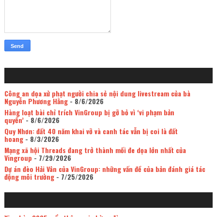
Công an dọa xử phạt người chia sẻ nội dung livestream của bà
Nguyễn Phương Hằng
- 8/6/2026
Hàng loạt bài chỉ trích VinGroup bị gỡ bỏ vì ‘vi phạm bản
quyền’
- 8/6/2026
Quy Nhơn: đất 40 năm khai vỡ và canh tác vẫn bị coi là đất
hoang
- 8/3/2026
Mạng xã hội Threads đang trở thành mối đe dọa lớn nhất của
Vingroup
- 7/29/2026
Dự án đèo Hải Vân của VinGroup: những vấn đề của bản đánh giá tác
động môi trường
- 7/25/2026