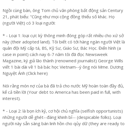
Ngồi cùng bàn, ông Tom chủ văn phòng bất động sản Century
21, phát biểu: "Cũng như mọi cộng đồng thiểu số khác. Họ
(người Việt) có 3 loại người:
* - Loại 1: loại cực kỳ thông minh đóng góp rất nhiều cho xứ sở
này (their adopted land). Tôi biết có tới hàng ngàn người Việt là
quân đội Mỹ cấp tá, BS, Kỹ Sư, Giáo Sư, Bác Học. Điển hình (a
case in point) cách nay 6-7 năm tôi đã đọc Newsweek
Magazine, ký giả lão thành (renowned journalist) George Wills
viết 1 bài dài về 1 bà bác học Vietnam--ý ông nói Mme. Dương
Nguyệt Ánh (Click here)
Nói rằng món nợ của bà đã trả cho nước Mỹ hoàn toàn đầy đủ,
kể cả tiền lời (Your debt to America has been paid in full, with
interest).
* - Loại 2: là bọn ích kỷ, cơ hội chủ nghĩa (selfish opportunists)
những người dễ ghét--đáng khinh bỉ-- (despicable folks). Loại
người này sẵn sàng bán linh hồn cho qủy dữ (they are ready to