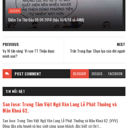
SLIDER
Điểm Tin Thứ Bảy 08.09.2018 (hậu 10/6/18 và ANM)
PREVIOUS
NEXT
Vụ 16 tấn vàng: Vì sao TT Thiệu được
Trần Trung Đạo: Chọn lựa của đời người
minh oan?
POST
COMMENT
BLOGGER
DISQUS
FACEBOOK
TIN NỔI BẬT
San Jose: Trung Tâm Việt Ngữ Văn Lang Lễ Phát Thưởng và
Mãn Khoá 62.
San Jose: Trung Tâm Việt Ngữ Văn Lang Lễ Phát Thưởng và Mãn Khoá 62. (VVV)
Đông đảo phụ huynh và học sinh cùng quan khách, đặc biệt có thị t...