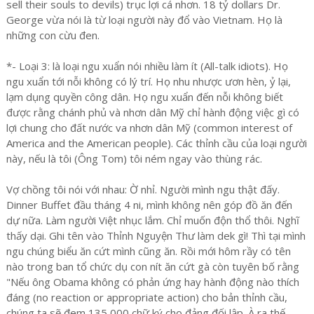
sell their souls to devils) trục lợi cá nhơn. 18 tỷ dollars Dr.
George vừa nói là từ loại người này đổ vào Vietnam. Họ là
những con cừu đen.
*- Loại 3: là loại ngu xuẩn nói nhiều làm ít (All-talk idiots). Họ
ngu xuẩn tới nỗi không có lý trí. Họ nhu nhược ươn hèn, ỷ lại,
lạm dụng quyền công dân. Họ ngu xuẩn đến nỗi không biết
được rằng chánh phủ và nhơn dân Mỹ chỉ hành động việc gì có
lợi chung cho đất nước va nhơn dân Mỹ (common interest of
America and the American people). Các thỉnh cầu của loại người
này, nếu là tôi (Ông Tom) tôi ném ngay vào thùng rác.
Vợ chồng tôi nói với nhau: Ờ nhỉ. Người mình ngu thật đấy.
Dinner Buffet đầu tháng 4 ni, mình không nên góp đồ ăn đến
dự nữa. Làm người Việt nhục lắm. Chỉ muốn độn thổ thôi. Nghĩ
thấy dại. Ghi tên vào Thỉnh Nguyện Thư làm dek gì! Thì tại mình
ngu chúng biểu ăn cứt mình cũng ăn. Rồi mới hôm rầy có tên
nào trong ban tổ chức dụ con nít ăn cứt gà còn tuyên bố rằng
"Nếu ông Obama không có phản ứng hay hành động nào thích
đáng (no reaction or appropriate action) cho bản thỉnh cầu,
chúng ta sẽ đem 135,000 chữ ký cho đảng đối lập. À ra thế,