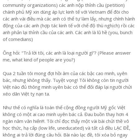
community organizations) các anh nộp thỉnh cầu (petition)
chánh phủ Mỹ xin dùng áp lực kinh tế với Vietnam để đòi cho
các anh vài điều mà các anh có thể tự làm lấy, nhưng chính hành
động của các anh (hợp tác kinh tế với chế độ thù nghịch) rồi các
anh phản lại thỉnh cầu của các anh. Các anh là lũ hề (you, bunch
of comedians)
Ông hỏi: "Trả lời tôi, các anh là loại người gì”? (Please answer
me, what kind of people are you?)
Qua 2 tuần tôi mong đợi hồi âm của các bậc cao minh, uyên
bác, nhưng không thấy. Tuyệt vọng! Tôi không còn tin người
Việt nào đủ thông minh uyên bác có thể đối đáp lại người chửi
xéo dân Việt tỵ nạn ta.
Như thế có nghĩa là toàn thể cộng đồng người Mỹ gốc Việt
không có một ai cao minh uyên bác cả. Đau buồn thay hơn 4
ngàn năm văn hiến!!!. Tôi chỉ đọc thấy một vài bài chửi thề vô
học thức, hạ cấp (low life, uneducated) và tất cả đều LẠC ĐỀ,
không ai trả lời đúng câu hỏi. Bài nào lạc đề, tôi xóa bỏ ngay