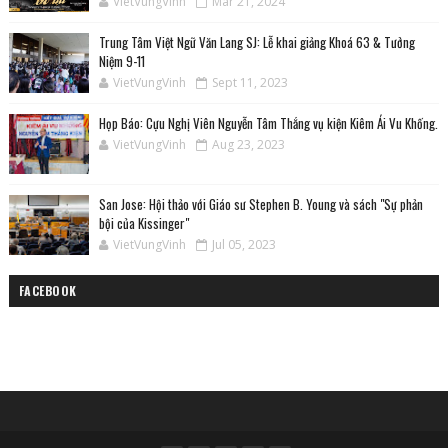
VietVungVinh
Mar 21, 2024
Trung Tâm Việt Ngữ Văn Lang SJ: Lễ khai giảng Khoá 63 & Tưởng
Niệm 9-11
VietVungVinh
Sept 11, 2023
Họp Báo: Cựu Nghị Viên Nguyễn Tâm Thắng vụ kiện Kiêm Ái Vu Khống.
VietVungVinh
Aug 23, 2023
San Jose: Hội thảo với Giáo sư Stephen B. Young và sách "Sự phản
bội của Kissinger"
VietVungVinh
Jul 05, 2023
FACEBOOK