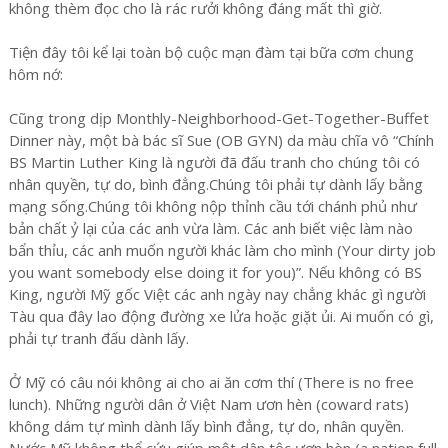
không thèm đọc cho là rác rưởi không đáng mất thì giờ.
Tiện đây tôi kể lại toàn bộ cuộc mạn đàm tại bữa cơm chung
hôm nớ:
Cũng trong dịp Monthly-Neighborhood-Get-Together-Buffet
Dinner này, một bà bác sĩ Sue (OB GYN) da màu chĩa vô “Chính
BS Martin Luther King là người đã đấu tranh cho chúng tôi có
nhân quyền, tự do, bình đẳng.Chúng tôi phải tự dành lấy bằng
mạng sống.Chúng tôi không nộp thỉnh cầu tới chánh phủ như
bản chất ỷ lại của các anh vừa làm. Các anh biết việc làm nào
bẩn thỉu, các anh muốn người khác làm cho mình (Your dirty job
you want somebody else doing it for you)”. Nếu không có BS
King, người Mỹ gốc Việt các anh ngày nay chẳng khác gì người
Tàu qua đây lao động đường xe lửa hoặc giặt ủi. Ai muốn có gì,
phải tự tranh đấu dành lấy.
Ở Mỹ có câu nói không ai cho ai ăn cơm thí (There is no free
lunch). Những người dân ở Việt Nam ươn hèn (coward rats)
không dám tự mình dành lấy bình đẳng, tự do, nhân quyền.
Nước Mỹ không thể cứu giúp một dân tộc ươn hèn (a nation full