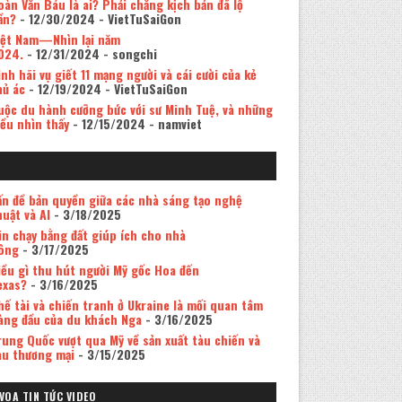
oàn Văn Báu là ai? Phải chăng kịch bản đã lộ
ần?
- 12/30/2024
- VietTuSaiGon
iệt Nam—Nhìn lại năm
024.
- 12/31/2024
- songchi
inh hãi vụ giết 11 mạng người và cái cười của kẻ
hủ ác
- 12/19/2024
- VietTuSaiGon
uộc du hành cưỡng bức với sư Minh Tuệ, và những
iều nhìn thấy
- 12/15/2024
- namviet
ấn đề bản quyền giữa các nhà sáng tạo nghệ
huật và AI
- 3/18/2025
in chạy bằng đất giúp ích cho nhà
ông
- 3/17/2025
iều gì thu hút người Mỹ gốc Hoa đến
exas?
- 3/16/2025
hế tài và chiến tranh ở Ukraine là mối quan tâm
àng đầu của du khách Nga
- 3/16/2025
rung Quốc vượt qua Mỹ về sản xuất tàu chiến và
àu thương mại
- 3/15/2025
VOA TIN TỨC VIDEO