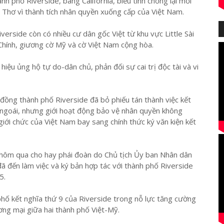
 phố Riverside, bang California, biểu tình chống lại mối
 Thơ vì thành tích nhân quyền xuống cấp của Việt Nam.
verside còn có nhiều cư dân gốc Việt từ khu vực Little Sài
hính, giương cờ Mỹ và cờ Việt Nam cộng hòa.
iệu ủng hộ tự do-dân chủ, phản đối sự cai trị độc tài và vi
ồng thành phố Riverside đã bỏ phiếu tán thành việc kết
ngoái, nhưng giới hoạt động bảo vệ nhân quyền không
 giới chức của Việt Nam bay sang chính thức ký văn kiện kết
 hôm qua cho hay phái đoàn do Chủ tịch Ủy ban Nhân dân
 đến làm việc và ký bản hợp tác với thành phố Riverside
5.
 phố kết nghĩa thứ 9 của Riverside trong nỗ lực tăng cường
ơng mại giữa hai thành phố Việt-Mỹ.