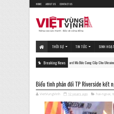
HOME
ABOUT US
CONTACT US
THỜI SỰ
TIN TỨC
SINH HOẠ
Xe Tăng Gepard Mà Đức Cung Cấp Cho Ukraine Có Thể Là
Breaking News
PHAN-TICH
Biểu tình phản đối TP Riverside kết 
VietVungVinh
12 years ago
hai-ngoai
,
t