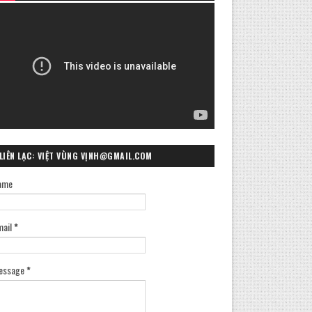
LIÊN LẠC: VIỆT VÙNG VỊNH@GMAIL.COM
ame
mail
*
essage
*