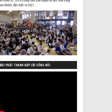
an khách, đặc biệt có thị t...
ĐÀI PHÁT THANH ĐÁP LỜI SÔNG NÚI