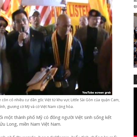
qu
 còn có nhiều cư dân gốc Việt từ khu vực Little Sài Gòn của quận Cam,
hính, giương cờ Mỹ và cờ Việt Nam cộng hòa.
ối một thành phố Mỹ có đông người Việt sinh sống kết
Cửu Long, miền Nam Việt Nam.