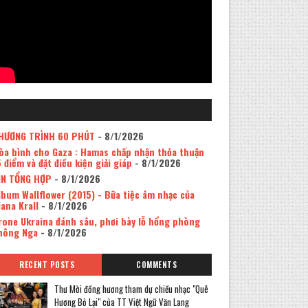
HƯƠNG TRÌNH 60 PHÚT
- 8/1/2026
òa bình cho Gaza : Hamas chấp nhận thỏa thuận
5 điểm và đặt điều kiện giải giáp
- 8/1/2026
IN TỔNG HỢP
- 8/1/2026
lbum Wallflower (2015) - Bữa tiệc âm nhạc của
iana Krall
- 8/1/2026
rone Ukraina đánh sâu, phơi bày lỗ hổng phòng
hông Nga
- 8/1/2026
RECENT POSTS
COMMENTS
Thư Mời đồng hương tham dự chiều nhạc "Quê
Hương Bỏ Lại" của TT Việt Ngữ Văn Lang