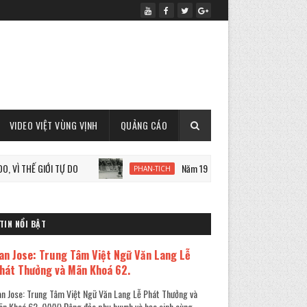
VIDEO VIỆT VÙNG VỊNH
QUẢNG CÁO
 GIỚI TỰ DO
Năm 1933: Staline tàn sát 7 triệu người Ukra
PHAN-TICH
TIN NỔI BẬT
an Jose: Trung Tâm Việt Ngữ Văn Lang Lễ
hát Thưởng và Mãn Khoá 62.
n Jose: Trung Tâm Việt Ngữ Văn Lang Lễ Phát Thưởng và
n Khoá 62. (VVV) Đông đảo phụ huynh và học sinh cùng