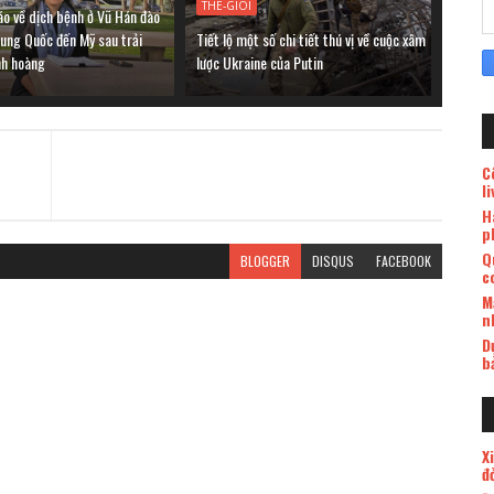
THE-GIOI
áo về dịch bệnh ở Vũ Hán đào
rung Quốc đến Mỹ sau trải
Tiết lộ một số chi tiết thú vị về cuộc xâm
nh hoàng
lược Ukraine của Putin
C
l
H
p
Q
BLOGGER
DISQUS
FACEBOOK
c
M
n
D
b
X
đ