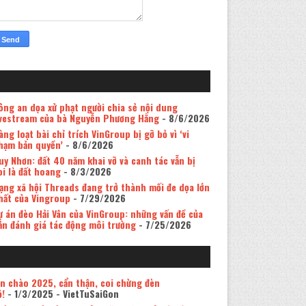
ông an dọa xử phạt người chia sẻ nội dung
ivestream của bà Nguyễn Phương Hằng
- 8/6/2026
àng loạt bài chỉ trích VinGroup bị gỡ bỏ vì ‘vi
hạm bản quyền’
- 8/6/2026
uy Nhơn: đất 40 năm khai vỡ và canh tác vẫn bị
oi là đất hoang
- 8/3/2026
ạng xã hội Threads đang trở thành mối đe dọa lớn
hất của Vingroup
- 7/29/2026
ự án đèo Hải Vân của VinGroup: những vấn đề của
ản đánh giá tác động môi trường
- 7/25/2026
in chào 2025, cẩn thận, coi chừng đèn
ỏ!
- 1/3/2025
- VietTuSaiGon