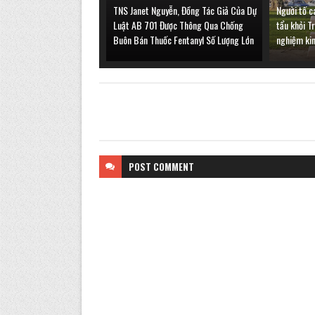
TNS Janet Nguyễn, Đồng Tác Giả Của Dự
Người tố c
Luật AB 701 Được Thông Qua Chống
tẩu khỏi T
Buôn Bán Thuốc Fentanyl Số Lượng Lớn
nghiệm ki
POST
COMMENT