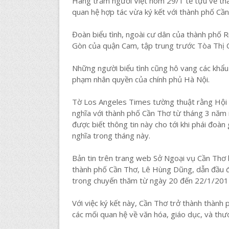
Hàng trăm người Việt hôm 29/1 tề tựu về thành
quan hệ hợp tác vừa ký kết với thành phố Cần
Đoàn biểu tình, ngoài cư dân của thành phố Ri
Gòn của quận Cam, tập trung trước Tòa Thị C
Những người biểu tình cũng hô vang các khẩu h
phạm nhân quyền của chính phủ Hà Nội.
Tờ Los Angeles Times tường thuật rằng Hội đ
nghĩa với thành phố Cần Thơ từ tháng 3 năm 
được biết thông tin này cho tới khi phái đoàn
nghĩa trong tháng này.
Bản tin trên trang web Sở Ngoại vụ Cần Thơ
thành phố Cần Thơ, Lê Hùng Dũng, dẫn đầu đã
trong chuyến thăm từ ngày 20 đến 22/1/201
Với việc ký kết này, Cần Thơ trở thành thành
các mối quan hệ về văn hóa, giáo dục, và thư