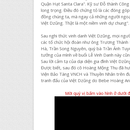
Quận Hạt Santa Clara". Kỹ sư Đỗ thành Công 
long trọng. Điều đó chứng tỏ là các đóng góp
đồng chúng ta, mà ngay cả những người ngoạ
Việt Dzũng. Thật là một niềm vinh dự chung".
Sau nghi thức vinh danh Việt Dzũng, mọi ngườ
các tổ chức hội đoàn như ông Trương Thành
Hà, Trần Song Nguyên, quý bà Trần Ánh Tuyế
tưởng của mình về buổi Lễ Vinh Danh này cũn
Sau lời cảm tạ của dại diện gia đình Việt Dzũ
Được biết, sau đó cô Hoàng Mộng Thu đã hư
Viện Bảo Tàng VNCH và Thuyền Nhân trên đườ
tranh đấu của Việt Dzũng do Bebe Hoàng Anh
Mời quý vị bấm vào hình ở dưới 