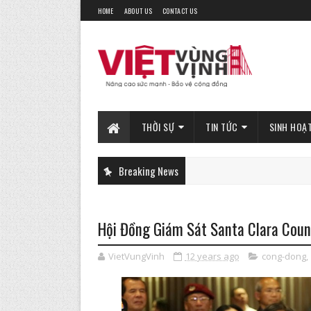
HOME
ABOUT US
CONTACT US
THỜI SỰ
TIN TỨC
SINH HOẠ
Breaking News
Hội Đồng Giám Sát Santa Clara Coun
VietVungVinh
12 years ago
cong-dong
,