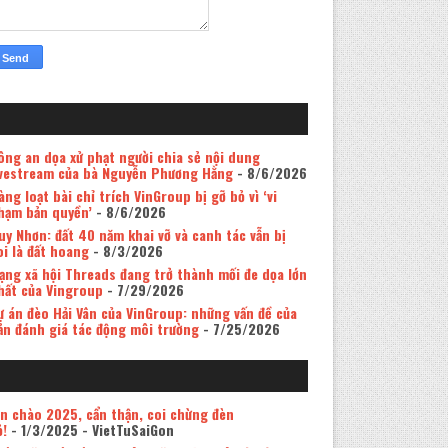
ông an dọa xử phạt người chia sẻ nội dung
ivestream của bà Nguyễn Phương Hằng
- 8/6/2026
àng loạt bài chỉ trích VinGroup bị gỡ bỏ vì ‘vi
hạm bản quyền’
- 8/6/2026
uy Nhơn: đất 40 năm khai vỡ và canh tác vẫn bị
oi là đất hoang
- 8/3/2026
ạng xã hội Threads đang trở thành mối đe dọa lớn
hất của Vingroup
- 7/29/2026
ự án đèo Hải Vân của VinGroup: những vấn đề của
ản đánh giá tác động môi trường
- 7/25/2026
in chào 2025, cẩn thận, coi chừng đèn
ỏ!
- 1/3/2025
- VietTuSaiGon