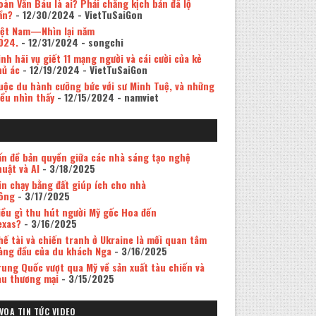
oàn Văn Báu là ai? Phải chăng kịch bản đã lộ
ần?
- 12/30/2024
- VietTuSaiGon
iệt Nam—Nhìn lại năm
024.
- 12/31/2024
- songchi
inh hãi vụ giết 11 mạng người và cái cười của kẻ
hủ ác
- 12/19/2024
- VietTuSaiGon
uộc du hành cưỡng bức với sư Minh Tuệ, và những
iều nhìn thấy
- 12/15/2024
- namviet
ấn đề bản quyền giữa các nhà sáng tạo nghệ
huật và AI
- 3/18/2025
in chạy bằng đất giúp ích cho nhà
ông
- 3/17/2025
iều gì thu hút người Mỹ gốc Hoa đến
exas?
- 3/16/2025
hế tài và chiến tranh ở Ukraine là mối quan tâm
àng đầu của du khách Nga
- 3/16/2025
rung Quốc vượt qua Mỹ về sản xuất tàu chiến và
àu thương mại
- 3/15/2025
VOA TIN TỨC VIDEO