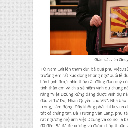
Giám sát viên Cind
Từ Nam Cali lên tham dự, bà quả phụ ViệtDz
trường em rất xúc động không ngờ buổi lễ đ
hân hạnh được nhìn thấy rất đông đảo quý cô 
tinh thần em và chia sẻ niềm vinh dự chung
rằng "Việt Dzũng xứng đáng được vinh dự này
đấu vì Tự Do, Nhân Quyền cho VN". Nhà báo H
trọng, cảm động. Đây không phải chỉ là vinh d
tất cả chúng ta". Bà Trương Vân Lang, phụ t
rất ngưỡng mộ anh Việt Dzũng và có nói là b
đã đến. Bà đã đề xướng và được chấp thuận v