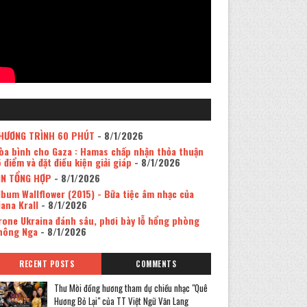
HƯƠNG TRÌNH 60 PHÚT
- 8/1/2026
òa bình cho Gaza : Hamas chấp nhận thỏa thuận
5 điểm và đặt điều kiện giải giáp
- 8/1/2026
IN TỔNG HỢP
- 8/1/2026
lbum Wallflower (2015) - Bữa tiệc âm nhạc của
iana Krall
- 8/1/2026
rone Ukraina đánh sâu, phơi bày lỗ hổng phòng
hông Nga
- 8/1/2026
RECENT POSTS
COMMENTS
Thư Mời đồng hương tham dự chiều nhạc "Quê
Hương Bỏ Lại" của TT Việt Ngữ Văn Lang