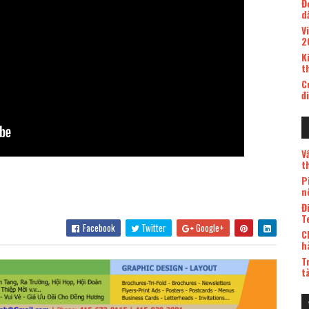
Đ
d
V
2
K
t
C
đ
V
t
P
n
Đ
T
Facebook
Twitter
Google+
C
h
T
t