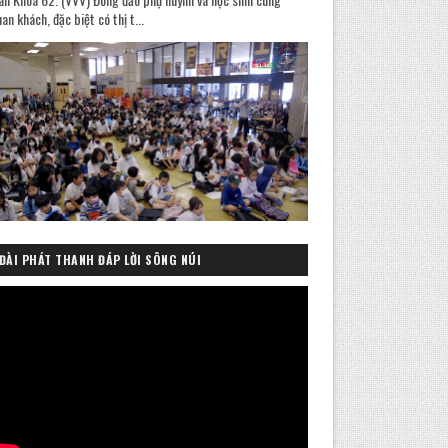
an khách, đặc biệt có thị t...
ĐÀI PHÁT THANH ĐÁP LỜI SÔNG NÚI