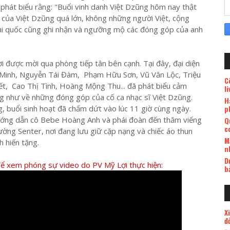
phát biểu rằng: "Buổi vinh danh Việt Dzũng hôm nay thật
 của Việt Dzũng quá lớn, không những người Việt, cộng
i quốc cũng ghi nhận và ngưỡng mộ các đóng góp của anh
i được mời qua phòng tiếp tân bên cạnh. Tại đây, đại diện
 Minh, Nguyễn Tái Đàm, Phạm Hữu Sơn, Vũ Văn Lộc, Triệu
C
t, Cao Thị Tình, Hoàng Mộng Thu... đã phát biểu cảm
l
g như về những đóng góp của cố ca nhạc sĩ Việt Dzũng.
H
p
ng, buổi sinh hoạt đã chấm dứt vào lúc 11 giờ cùng ngày.
ớng dẫn cô Bebe Hoàng Anh và phái đoàn đến thăm viếng
Q
c
ng Senter, nơi đang lưu giữ cặp nạng và chiếc áo thun
M
 hiến tặng.
n
D
để xem phóng sự video do PV Mỹ Lợi thực hiện:
b
X
đ