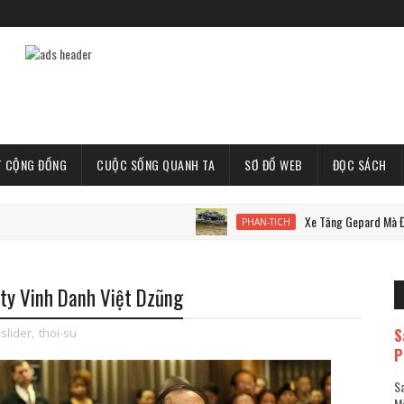
T CỘNG ĐỒNG
CUỘC SỐNG QUANH TA
SƠ ĐỒ WEB
ĐỌC SÁCH
Xe Tăng Gepard Mà Đức Cung Cấp
PHAN-TICH
ty Vinh Danh Việt Dzũng
S
slider
,
thoi-su
P
Sa
Mã