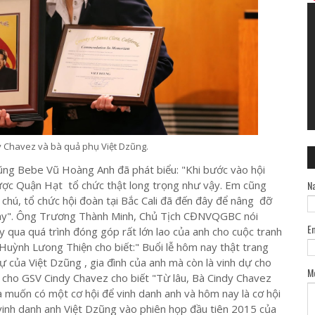
y Chavez và bà quả phụ Việt Dzũng.
ũng Bebe Vũ Hoàng Anh đã phát biểu: "Khi bước vào hội
ược Quận Hạt tổ chức thật long trọng như vậy. Em cũng
N
chú, tổ chức hội đoàn tại Bắc Cali đã đến đây để nâng đỡ
 này". Ông Trương Thành Minh, Chủ Tịch CĐNVQGBC nói
E
 qua quá trình đóng góp rất lớn lao của anh cho cuộc tranh
uỳnh Lưong Thiện cho biết:" Buổi lễ hôm nay thật trang
ự của Việt Dzũng , gia đình của anh mà còn là vinh dự cho
M
á cho GSV Cindy Chavez cho biết "Từ lâu, Bà Cindy Chavez
à muốn có một cơ hội để vinh danh anh và hôm nay là cơ hội
inh danh anh Việt Dzũng vào phiên họp đầu tiên 2015 của