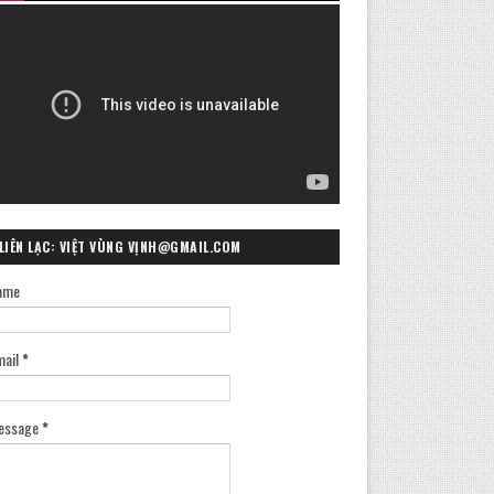
LIÊN LẠC: VIỆT VÙNG VỊNH@GMAIL.COM
ame
mail
*
essage
*