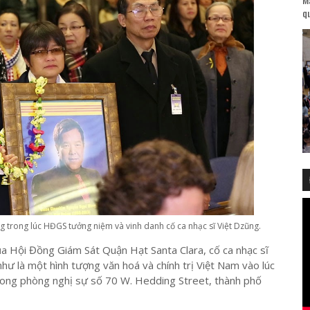
qu
trong lúc HĐGS tưởng niệm và vinh danh cố ca nhạc sĩ Việt Dzũng.
a Hội Đồng Giám Sát Quận Hạt Santa Clara, cố ca nhạc sĩ
ư là một hình tượng văn hoá và chính trị Việt Nam vào lúc
ong phòng nghị sự số 70 W. Hedding Street, thành phố