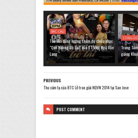
BAC-CALI
CONG-D
Thư Mời đồng hương tham dự chiều nhạc
"Quê Hương Bỏ Lại" của TT Việt Ngữ Văn
Trung Tâm 
Lang
giảng Kho
PREVIOUS
Thư cảm tạ của BTC Lễ trao giải NQVN 2014 tại San Jose
POST
COMMENT