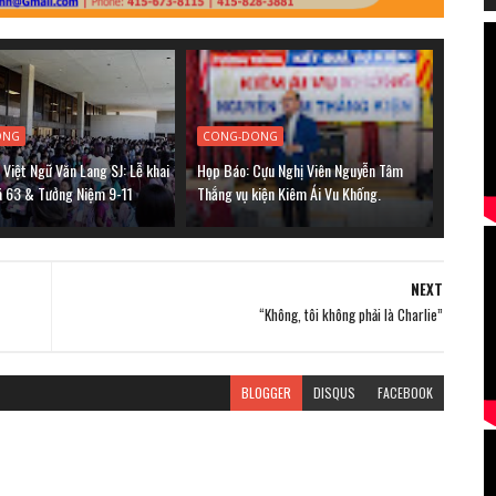
ONG
CONG-DONG
Việt Ngữ Văn Lang SJ: Lễ khai
Họp Báo: Cựu Nghị Viên Nguyễn Tâm
á 63 & Tưởng Niệm 9-11
Thắng vụ kiện Kiêm Ái Vu Khống.
NEXT
“Không, tôi không phải là Charlie”
BLOGGER
DISQUS
FACEBOOK