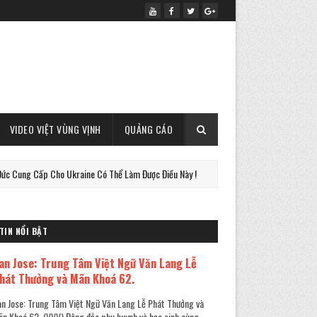
VIDEO VIỆT VÙNG VỊNH
QUẢNG CÁO
 Cho Ukraine Có Thể Làm Được Điều Này !
CUỘC CHIẾN SIN
PHAN-TICH
TIN NỔI BẬT
an Jose: Trung Tâm Việt Ngữ Văn Lang Lễ
hát Thưởng và Mãn Khoá 62.
n Jose: Trung Tâm Việt Ngữ Văn Lang Lễ Phát Thưởng và
n Khoá 62. (VVV) Đông đảo phụ huynh và học sinh cùng