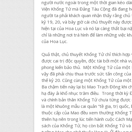
người nước ngoài trong một thời gian kéo dà
Viện Khổng Tử mà Đảng Tàu Cộng đã đang hết
người ta phải khách quan nhận thấy rằng chủ
kỷ 19, 20, và bây giờ cái chủ thuyết này được
hiện tại của Hoa Lục và nó lại càng thất bại
chỉ là những nơi trá hình để làm những việc 
của Hoa Lục.
Quả thật, chủ thuyết Khổng Tử chỉ thích hợp 
được cai trị độc quyền, độc tài bởi một nhà
phong kiến bảo thủ. Một Khổng Tử của một H
vậy đã phải chịu thua trước sức tấn công của
thế kỷ 20. Cũng cùng một Khổng Tử của một
Ba chậm tiến này lại bị Mao Trạch Đông khi 
hạ đày ải khổ nhục trăm điều. Trong thời kỳ 
và chính bản thân Khổng Tử chưa từng được
là một khuông mẫu cai quản “tề gia, trị quốc,
thuộc cấp của Mao đều xem thường Khổng Tử
thiên hạ nên trong lúc tiến hành cuộc Cách M
sách của Khổng Tử, họ còn bắt Khổng Tử và c