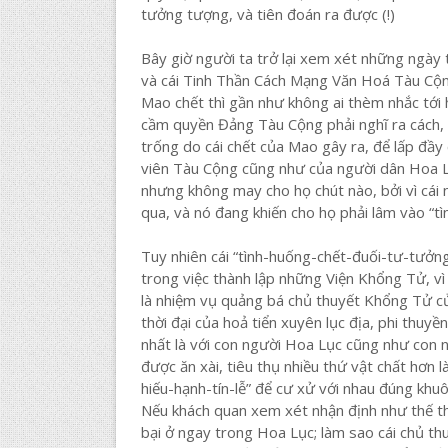
tưởng tượng, và tiên đoán ra được (!)
Bây giờ người ta trở lại xem xét những ngày
và cái Tinh Thần Cách Mạng Văn Hoá Tàu Cộn
Mao chết thì gần như không ai thèm nhắc tới 
cầm quyền Đảng Tàu Cộng phải nghĩ ra cách, 
trống do cái chết của Mao gây ra, để lấp đầy
viên Tàu Cộng cũng như của người dân Hoa L
nhưng không may cho họ chút nào, bởi vì cái
qua, và nó đang khiến cho họ phải lâm vào “t
Tuy nhiên cái “tình-huống-chết-đuối-tư-tưởn
trong việc thành lập những Viện Khổng Tử, v
là nhiệm vụ quảng bá chủ thuyết Khổng Tử c
thời đại của hoả tiển xuyên lục địa, phi thuy
nhất là với con người Hoa Lục cũng như con n
được ăn xài, tiêu thụ nhiều thứ vật chất hơn 
hiếu-hạnh-tín-lễ” để cư xử với nhau đúng k
Nếu khách quan xem xét nhận định như thế th
bại ở ngay trong Hoa Lục; làm sao cái chủ t