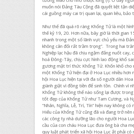
tưởng Mao cho nhớ thuộc lòng (!). Ở đây ngườ
muốn nói Đảng Tàu Cộng đã quyết liệt tận di
cái guồng máy cai trị quan lại, quan liêu, bả
Như thế đã quá rõ ràng Khổng Tử là một hình 
thế kỷ 19, 20. Hơn nữa, bây giờ là thời gian
nhanh trong một số lãnh vực chủ yếu mà Đảng
không cân đối rất trầm trọng”. Trong hai 
Nghiệp lạc hậu đã chịu ngậm đắng nuốt cay, c
hoá Đông-Tây, chịu cực hình lao động khổ sa
gương mặt trí thức Khổng Tử. Khốn khổ cho m
một Khổng Tử hiện đại ở Hoa Lục nhiều hơn n
hội Hoa Lục hiện tại với đa số người dân Hoa
giành giật vì đồng tiền để sinh tồn. Chính vì
Khổng Tử không thể nào sống lại được trong 
tốt đẹp của Khổng Tử như Tam Cương, và Ng
“Nhân, Nghĩa, Lễ, Trí, Tín” hiện nay không có
Hiếu của Khổng Tử cũng đã và đang trở nên rất
các công ty nhà dưỡng lão cho người Hoa Lục
cầu của con cháu Hoa Lục đưa ông bà cha mẹ
quy luật phát triển xã hội Hoa Lục ắt phải c