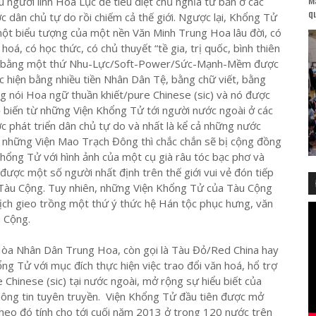
ệu người lính Hoa Lục để tiêu diệt chủ nghĩa tư bản ở các
qu
c dân chủ tự do rồi chiếm cả thế giới. Ngược lại, Khổng Tử
một biểu tượng của một nền Văn Minh Trung Hoa lâu đời, có
 hoá, có học thức, có chủ thuyết “tề gia, trị quốc, bình thiên
 bằng một thứ Nhu-Lực/Soft-Power/Sức-Mạnh-Mềm được
c hiện bằng nhiều tiền Nhân Dân Tệ, bằng chữ viết, bằng
ng nói Hoa ngữ thuần khiết/pure Chinese (sic) và nó được
 biến từ những Viện Khổng Tử tới người nước ngoài ở các
c phát triển dân chủ tự do và nhất là kể cả những nước
là những Viện Mao Trạch Đông thì chắc chắn sẽ bị cộng đồng
Khổng Tử với hình ảnh của một cụ già râu tóc bạc phơ và
được một số người nhất định trên thế giới vui vẻ đón tiếp
 Tàu Cộng. Tuy nhiên, những Viện Khổng Tử của Tàu Cộng
 dịch gieo trồng một thứ ý thức hệ Hán tộc phục hưng, văn
 Cộng.
a Nhân Dân Trung Hoa, còn gọi là Tàu Đỏ/Red China hay
g Tử với mục đích thực hiện việc trao đổi văn hoá, hổ trợ
 Chinese (sic) tại nước ngoài, mở rộng sự hiểu biết của
hông tin tuyên truyền. Viện Khổng Tử đầu tiên được mở
eo đó tính cho tới cuối năm 2013 ở trong 120 nước trên