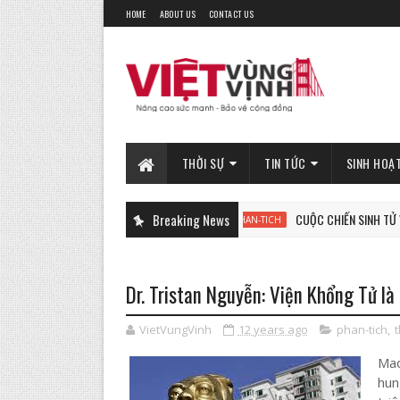
HOME
ABOUT US
CONTACT US
THỜI SỰ
TIN TỨC
SINH HOẠ
Breaking News
CUỘC CHIẾN SINH TỬ VÌ TỰ DO, V
PHAN-TICH
Dr. Tristan Nguyễn: Viện Khổng Tử là
VietVungVinh
12 years ago
phan-tich
,
t
Mao
hun