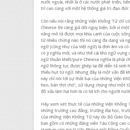
nước ngoài, nhất là ở các nước phát triển, tiế
trí cao cùng với một hệ thống giá trị đạo đứ
Còn nếu nói rằng những Viện Khổng Tử chỉ có
Chinese thì càng giả dối nguỵ biện, bởi vì m
năng mô tả được mọi khía cạnh của cuộc sốn
từ nhiều chừng nào thì nó càng đa dạng và n
ngữ (cũng như của Việt ngữ) là đơn âm và có
có ý nghĩa mới, và như thế cái kho ngữ vựng 
ngữ thuần khiết/pure Chinese nghĩa là phải c
ngữ thông tục được ghép lại để diễn tả sinh 
thiếu hụt từ ngữ. Nhưng đây là một vấn đề khá
này chỉ nói tới sự thất bại của những Viện 
heo, bán thịt chó”, sử dụng chúng như một t
đồ xấu làm hại hơn là có lợi ích cho người n
Hãy xem xét thực tế của những Viện Khổng Tử
những trường cao đẳng, trường đại học, trườn
của những Viện Khổng Tử này do Bộ Giáo Dụ
ban gồm có những đảng viên Tàu Cộng cao cấ
Hanban còn gọi là Văn Phòng Hội Đồng Quốc