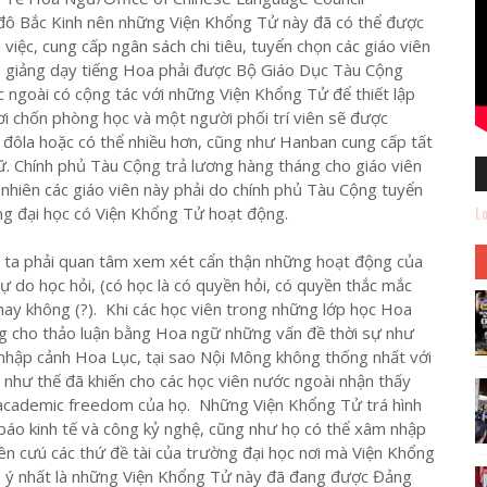
ủ đô Bắc Kinh nên những Viện Khổng Tử này đã có thể được
iệc, cung cấp ngân sách chi tiêu, tuyển chọn các giáo viên
ình giảng dạy tiếng Hoa phải được Bộ Giáo Dục Tàu Cộng
 ngoài có cộng tác với những Viện Khổng Tử để thiết lập
i chốn phòng học và một người phối trí viên sẽ được
đôla hoặc có thể nhiều hơn, cũng như Hanban cung cấp tất
gữ. Chính phủ Tàu Cộng trả lương hàng tháng cho giáo viên
hiên các giáo viên này phải do chính phủ Tàu Cộng tuyển
Lo
ng đại học có Viện Khổng Tử hoạt động.
i ta phải quan tâm xem xét cẩn thận những hoạt động của
 do học hỏi, (có học là có quyền hỏi, có quyền thắc mắc
hay không (?). Khi các học viên trong những lớp học Hoa
g cho thảo luận bằng Hoa ngữ những vấn đề thời sự như
nhập cảnh Hoa Lục, tại sao Nội Mông không thống nhất với
hư thế đã khiến cho các học viên nước ngoài nhận thấy
academic freedom của họ. Những Viện Khổng Tử trá hình
 báo kinh tế và công kỷ nghệ, cũng như họ có thể xâm nhập
iên cưú các thứ đề tài của trường đại học nơi mà Viện Khổng
 ý nhất là những Viện Khổng Tử này đã đang được Đảng