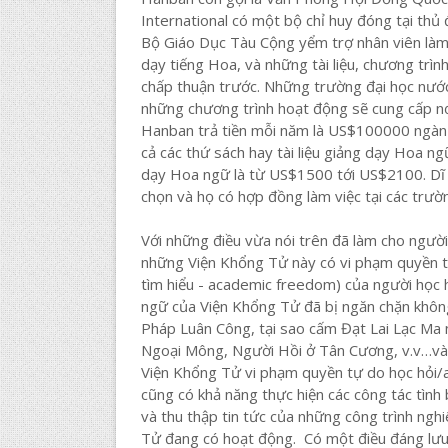
International có một bộ chỉ huy đóng tại th
Bộ Giáo Dục Tàu Cộng yểm trợ nhân viên làm v
dạy tiếng Hoa, và những tài liệu, chương tr
chấp thuận trước. Những trường đại học nước
những chương trình hoạt động sẽ cung cấp nơ
Hanban trả tiền mỗi năm là US$100000 ngàn 
cả các thứ sách hay tài liệu giảng dạy Hoa n
dạy Hoa ngữ là từ US$1500 tới US$2100. Dĩ n
chọn và họ có hợp đồng làm việc tại các trườ
Với những điều vừa nói trên đã làm cho ngườ
những Viện Khổng Tử này có vi phạm quyền tự
tìm hiểu - academic freedom) của người học 
ngữ của Viện Khổng Tử đã bị ngăn chặn khôn
Pháp Luân Công, tại sao cấm Đạt Lai Lạc Ma 
Ngoại Mông, Người Hồi ở Tân Cương, v.v…và n
Viện Khổng Tử vi phạm quyền tự do học hỏi/
cũng có khả năng thực hiện các công tác tình
và thu thập tin tức của những công trình ngh
Tử đang có hoạt động. Có một điều đáng lưu