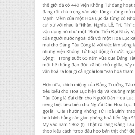
thế giới đã có 440 Viện Khổng Tử đang hoạt
đang rất chú trọng vào việc tăng cường mở
Mạnh-Mềm của một Hoa Lục đã từng có Nho 
cư xử với nhau là “Nhân, Nghĩa, Lễ, Trí, Tí
vận dụng nó như một “Bước Tiến Đại Nhảy Vọt
của người nước ngoài đối với một Hoa Lục xã 
mai cho Đảng Tàu Cộng là với việc làm sống l
những Viện Khổng Tử hoạt động ở nước ngoài
Cộng”. Trong suốt 65 năm vừa qua Đảng Tàu
một hệ thống đạo đức xã hội chủ nghĩa, hãy 
văn hoá ra loại gì cả ngoài loại “văn hoá tham
Hơn nữa, chính miệng của Đảng Trưởng Tàu C
tiêu biểu cho Hoa Lục hiện đại và khuông mặ
Tàu Cộng là đại diện cho Người Dân Hoa Lục,
riêng biệt tiêu biểu cho Người Dân Hoa Lục. T
gọi là “Giải Thưởng Khổng Tử Hoà Bình” trao
hoà bình bằng các giàn phóng hoả tiển Nga Sô
Mỹ vào năm 1962 (!) Thật rõ ràng Đảng Tàu C
theo kiểu cách “treo đầu heo bán thịt chó” 