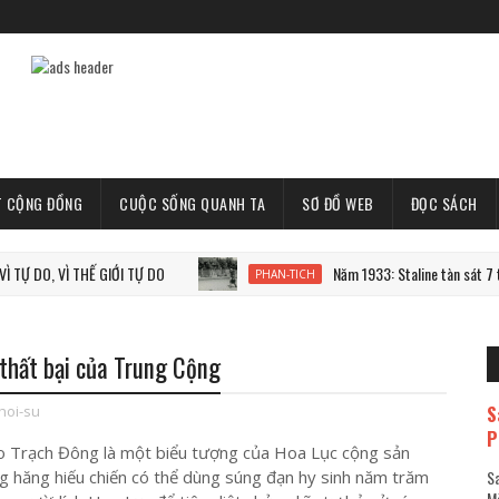
T CỘNG ĐỒNG
CUỘC SỐNG QUANH TA
SƠ ĐỒ WEB
ĐỌC SÁCH
Ì THẾ GIỚI TỰ DO
Năm 1933: Staline tàn sát 7 triệu người
PHAN-TICH
 thất bại của Trung Cộng
S
hoi-su
P
 Trạch Đông là một biểu tượng của Hoa Lục cộng sản
g hăng hiếu chiến có thể dùng súng đạn hy sinh năm trăm
Sa
Mã