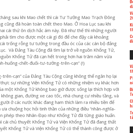
Đ
d
V
 tháng sau khi Mao chết thì cái Tư Tưởng Mao Trạch Đông
2
g cũng đã hoàn toàn chết theo Mao. Ở Hoa Lục sau khi
K
t
hai cái thứ ôn dịch hắc ám này. Đã như thế thì những người
C
phải tìm cho được một cái gì đó để che đậy cái khoảng
đ
 cái trống rỗng tư tưởng trong đầu óc của các cán bộ đảng
ục. Và Đảng Tàu Cộng đã tìm lại trở về nguồn Khổng Tử,
 nguồn Khổng Tử đã cạn hết trong hơn hai trăm năm vừa
ình-huống-chết-đuối-tư-tưởng-trên-cạn” (!)
V
t
g-trên-cạn” của Đảng Tàu Cộng cũng không thể ngăn họ lại
P
n
ì thực sự những Viện Khổng Tử có những nhiệm vụ khác hơn
Đ
ủa một Khổng Tử không bao giờ được sống lại thích hợp với
T
ền không gian, đường xe cao tốc, nhà chung cư nhiều tầng, và
C
gười ở các nước khác đang ham thích làm ra nhiều tiền để
h
là ưa chuộng học hỏi tinh thần của những điều “nhân-nghĩa-
T
huôn phép theo Nhân-Đạo như Khổng Tử đã từng giáo huấn.
t
ì cái chủ thuyết Khổng Tử và Viện Khổng Tử đã đang thất
huyết Khổng Tử và Viện Khổng Tử có thể thành công được ở