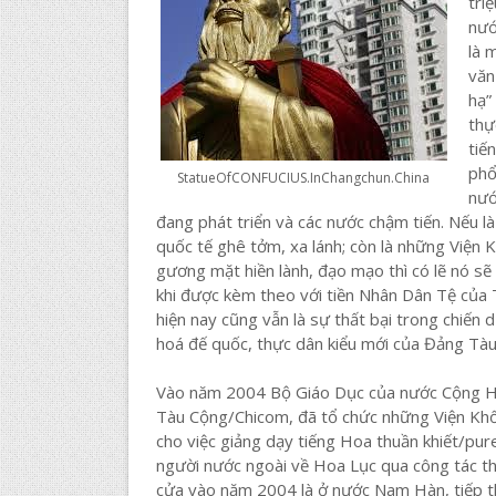
tri
nướ
là 
văn
hạ”
thự
tiế
phổ
StatueOfCONFUCIUS.InChangchun.China
nướ
đang phát triển và các nước chậm tiến. Nếu 
quốc tế ghê tởm, xa lánh; còn là những Viện 
gương mặt hiền lành, đạo mạo thì có lẽ nó sẽ 
khi được kèm theo với tiền Nhân Dân Tệ của
hiện nay cũng vẫn là sự thất bại trong chiến
hoá đế quốc, thực dân kiểu mới của Đảng Tàu
Vào năm 2004 Bộ Giáo Dục của nước Cộng Hò
Tàu Cộng/Chicom, đã tổ chức những Viện Khổn
cho việc giảng dạy tiếng Hoa thuần khiết/pure
người nước ngoài về Hoa Lục qua công tác t
cửa vào năm 2004 là ở nước Nam Hàn, tiếp th