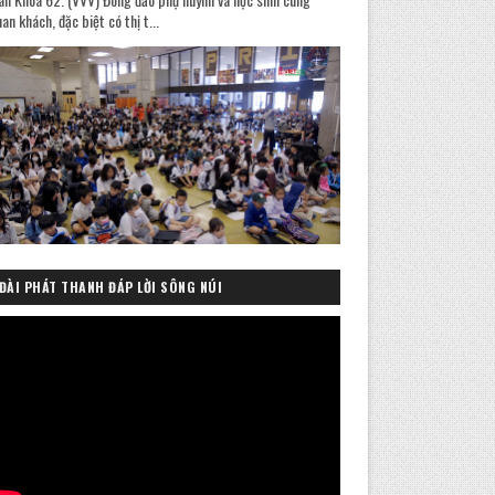
an khách, đặc biệt có thị t...
ĐÀI PHÁT THANH ĐÁP LỜI SÔNG NÚI