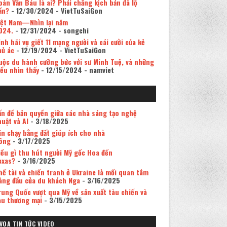
oàn Văn Báu là ai? Phải chăng kịch bản đã lộ
ần?
- 12/30/2024
- VietTuSaiGon
iệt Nam—Nhìn lại năm
024.
- 12/31/2024
- songchi
inh hãi vụ giết 11 mạng người và cái cười của kẻ
hủ ác
- 12/19/2024
- VietTuSaiGon
uộc du hành cưỡng bức với sư Minh Tuệ, và những
iều nhìn thấy
- 12/15/2024
- namviet
ấn đề bản quyền giữa các nhà sáng tạo nghệ
huật và AI
- 3/18/2025
in chạy bằng đất giúp ích cho nhà
ông
- 3/17/2025
iều gì thu hút người Mỹ gốc Hoa đến
exas?
- 3/16/2025
hế tài và chiến tranh ở Ukraine là mối quan tâm
àng đầu của du khách Nga
- 3/16/2025
rung Quốc vượt qua Mỹ về sản xuất tàu chiến và
àu thương mại
- 3/15/2025
VOA TIN TỨC VIDEO