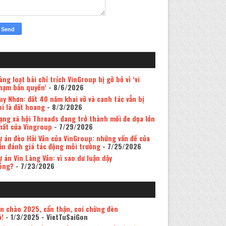
àng loạt bài chỉ trích VinGroup bị gỡ bỏ vì ‘vi
hạm bản quyền’
- 8/6/2026
uy Nhơn: đất 40 năm khai vỡ và canh tác vẫn bị
oi là đất hoang
- 8/3/2026
ạng xã hội Threads đang trở thành mối đe dọa lớn
hất của Vingroup
- 7/29/2026
ự án đèo Hải Vân của VinGroup: những vấn đề của
ản đánh giá tác động môi trường
- 7/25/2026
ự án Vin Làng Vân: vì sao dư luận dậy
óng?
- 7/23/2026
in chào 2025, cẩn thận, coi chừng đèn
ỏ!
- 1/3/2025
- VietTuSaiGon