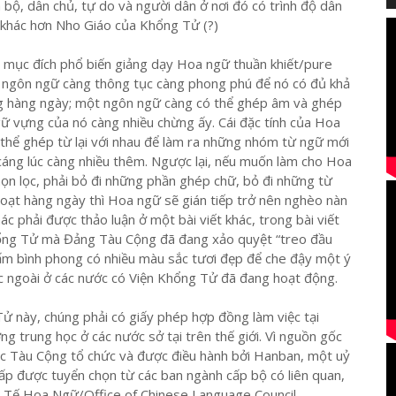
n bộ, dân chủ, tự do và người dân ở nơi đó có trình độ dân
c khác hơn Nho Giáo của Khổng Tử (?)
 mục đích phổ biến giảng dạy Hoa ngữ thuần khiết/pure
ột ngôn ngữ càng thông tục càng phong phú để nó có đủ khả
g hàng ngày; một ngôn ngữ càng có thể ghép âm và ghép
gữ vựng của nó càng nhiều chừng ấy. Cái đặc tính của Hoa
 thể ghép từ lại với nhau để làm ra những nhóm từ ngữ mới
cáng lúc càng nhiều thêm. Ngược lại, nếu muốn làm cho Hoa
họn lọc, phải bỏ đi những phần ghép chữ, bỏ đi những từ
hoạt hàng ngày thì Hoa ngữ sẽ gián tiếp trở nên nghèo nàn
c phải được thảo luận ở một bài viết khác, trong bài viết
Khổng Tử mà Đảng Tàu Cộng đã đang xảo quyệt “treo đầu
ấm bình phong có nhiều màu sắc tươi đẹp để che đậy một ý
ước ngoài ở các nước có Viện Khổng Tử đã đang hoạt động.
 này, chúng phải có giấy phép hợp đồng làm việc tại
g trung học ở các nước sở tại trên thế giới. Vì nguồn gốc
c Tàu Cộng tổ chức và được điều hành bởi Hanban, một uỷ
p được tuyển chọn từ các ban ngành cấp bộ có liên quan,
 Tế Hoa Ngữ/Office of Chinese Language Council