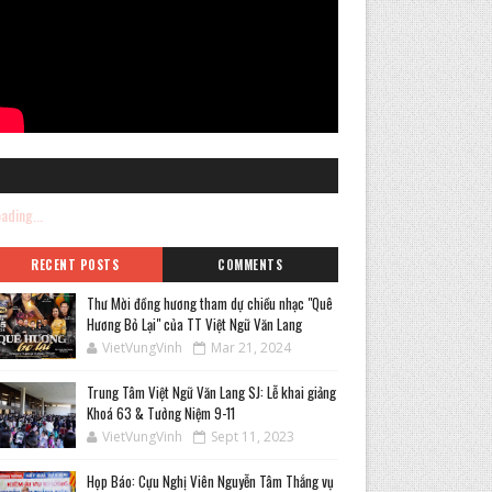
ading...
RECENT POSTS
COMMENTS
Thư Mời đồng hương tham dự chiều nhạc "Quê
Hương Bỏ Lại" của TT Việt Ngữ Văn Lang
VietVungVinh
Mar 21, 2024
Trung Tâm Việt Ngữ Văn Lang SJ: Lễ khai giảng
Khoá 63 & Tưởng Niệm 9-11
VietVungVinh
Sept 11, 2023
Họp Báo: Cựu Nghị Viên Nguyễn Tâm Thắng vụ