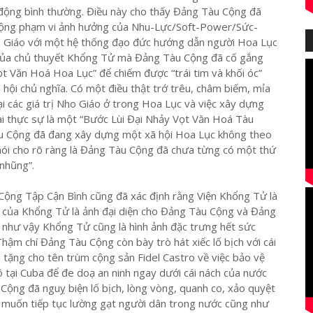
 động bình thường. Điều này cho thấy Đảng Tàu Cộng đã
 rộng phạm vi ảnh hưởng của Nhu-Lực/Soft-Power/Sức-
Giáo với một hệ thống đạo đức hướng dẫn người Hoa Lục
n” của chủ thuyết Khổng Tử mà Đảng Tàu Cộng đã cố gắng
 Văn Hoá Hoa Lục” để chiếm được “trái tim và khối óc”
hội chủ nghĩa. Có một điều thật trớ trêu, châm biếm, mỉa
ại các giá trị Nho Giáo ở trong Hoa Lục và việc xây dựng
 thực sự là một “Bước Lùi Đại Nhảy Vọt Văn Hoá Tàu
 Cộng đã đang xây dựng một xã hội Hoa Lục không theo
nói cho rõ ràng là Đảng Tàu Cộng đã chưa từng có một thứ
 nhũng”.
ộng Tập Cận Bình cũng đã xác định rằng Viện Khổng Tử là
t của Khổng Tử là ảnh đại diện cho Đảng Tàu Cộng và Đảng
 như vậy Khổng Tử cũng là hình ảnh đặc trưng hết sức
hậm chí Đảng Tàu Cộng còn bày trò hát xiếc lố bịch với cái
 tặng cho tên trùm cộng sản Fidel Castro về việc bảo vệ
 tại Cuba để đe doạ an ninh ngay dưới cái nách của nước
ộng đã nguỵ biện lố bịch, lòng vòng, quanh co, xảo quyệt
để muốn tiếp tục lường gạt người dân trong nước cũng như