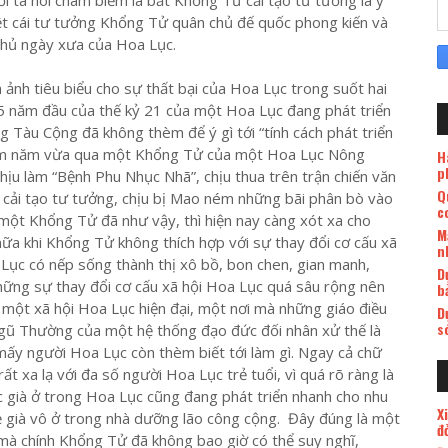
i ta nói châm biếm là bắt Khổng Tử cải tạo tư tưởng là ý
ệt cái tư tưởng Khổng Tử quân chủ đế quốc phong kiến và
o thủ ngày xưa của Hoa Lục.
ảnh tiêu biểu cho sự thất bại của Hoa Lục trong suốt hai
 15 năm đầu của thế kỷ 21 của một Hoa Lục đang phát triển
 Tàu Cộng đã không thèm để ý gì tới “tính cách phát triển
trăm năm vừa qua một Khổng Tử của một Hoa Lục Nông
H
p
hịu làm “Bệnh Phu Nhục Nhã”, chịu thua trên trận chiến văn
Q
i cải tạo tư tưởng, chịu bị Mao ném những bãi phân bò vào
c
ột Khổng Tử đã như vậy, thì hiện nay càng xót xa cho
M
ữa khi Khổng Tử không thích hợp với sự thay đổi cơ cấu xã
n
 Lục có nếp sống thành thị xô bồ, bon chen, gian manh,
D
 những sự thay đổi cơ cấu xã hội Hoa Lục quá sâu rộng nên
b
một xã hội Hoa Lục hiện đại, một nơi mà những giáo điều
D
s
ũ Thường của một hệ thống đạo đức đối nhân xử thế là
 mấy người Hoa Lục còn thèm biết tới làm gì. Ngay cả chữ
 xa lạ với đa số người Hoa Lục trẻ tuổi, vì quá rõ ràng là
 già ở trong Hoa Lục cũng đang phát triển nhanh cho nhu
X
 già vô ở trong nhà dưỡng lão công cộng. Đây đúng là một
đ
ó mà chính Khổng Tử đã không bao giờ có thể suy nghĩ,