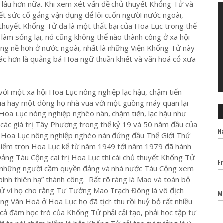
i lâu hơn nữa. Khi xem xét vấn đề chủ thuyết Khổng Tử và
 sức cố gắng vận dụng để lôi cuốn người nước ngoài,
 thuyết Khổng Tử đã là một thất bại của Hoa Lục trong thế
 làm sống lại, nó cũng không thể nào thành công ở xã hội
 nặng nề hơn ở nước ngoài, nhất là những Viện Khổng Tử này
khác hơn là quảng bá Hoa ngữ thuần khiết và văn hoá cổ xưa
với một xã hội Hoa Lục nông nghiệp lạc hậu, chậm tiến
 vua hay một dòng họ nhà vua với một guồng máy quan lại
oa Lục nông nghiệp nghèo nàn, chậm tiến, lạc hậu như
 các giá trị Tây Phương trong thế kỷ 19 và 50 năm đầu của
N
 Hoa Lục nông nghiệp nghèo nàn đứng đầu Thế Giới Thứ
chiếm trọn Hoa Lục kể từ năm 1949 tới năm 1979 đã hành
Đảng Tàu Cộng cai trị Hoa Lục thì cái chủ thuyết Khổng Tử
E
 những người cầm quyền đảng và nhà nước Tàu Cộng xem
 bình thiên hạ” thành công. Rất rõ ràng là Mao và toàn bộ
 vì họ cho rằng Tư Tưởng Mao Trạch Đông là vô địch
M
ạng Văn Hoá ở Hoa Lục họ đã tịch thu rồi huỷ bỏ rất nhiều
ả đám học trò của Khổng Tử phải cải tạo, phải học tập tư