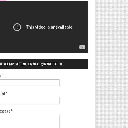
LIÊN LẠC: VIỆT VÙNG VỊNH@GMAIL.COM
ame
mail
*
essage
*