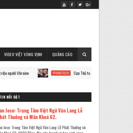
VIDEO VIỆT VÙNG VỊNH
QUẢNG CÁO
 Ukraine
Cựu Thủ tướng Đức Schroeder và chiến tranh Ukra
PHAN-TICH
TIN NỔI BẬT
an Jose: Trung Tâm Việt Ngữ Văn Lang Lễ
hát Thưởng và Mãn Khoá 62.
n Jose: Trung Tâm Việt Ngữ Văn Lang Lễ Phát Thưởng và
n Khoá 62. (VVV) Đông đảo phụ huynh và học sinh cùng