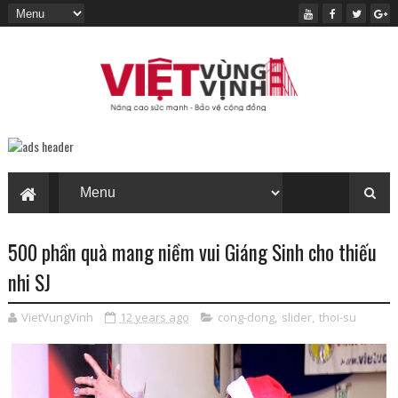
500 phần quà mang niềm vui Giáng Sinh cho thiếu
nhi SJ
VietVungVinh
12 years ago
cong-dong
,
slider
,
thoi-su