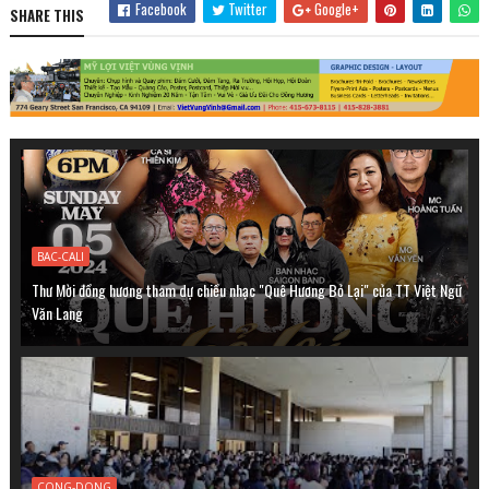
Facebook
Twitter
Google+
SHARE THIS
BAC-CALI
Thư Mời đồng hương tham dự chiều nhạc "Quê Hương Bỏ Lại" của TT Việt Ngữ
Văn Lang
CONG-DONG