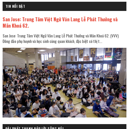
TIN NỔI BẬT
San Jose: Trung Tâm Việt Ngữ Văn Lang Lễ Phát Thưởng và
Mãn Khoá 62.
San Jose: Trung Tâm Việt Ngữ Văn Lang Lễ Phát Thưởng và Mãn Khoá 62. (VVV)
Đông đảo phụ huynh và học sinh cùng quan khách, đặc biệt có thị t...
ĐÀI PHÁT THANH ĐÁP LỜI SÔNG NÚI