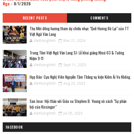
Nga
- 8/1/2026
RECENT POSTS
COMMENTS
Thư Mời đồng hương tham dự chiều nhạc "Quê Hương Bỏ Lại" của TT
Việt Ngữ Văn Lang
VietVungVinh
Mar 21, 2024
Trung Tâm Việt Ngữ Văn Lang SJ: Lễ khai giảng Khoá 63 & Tưởng
Niệm 9-11
VietVungVinh
Sept 11, 2023
Họp Báo: Cựu Nghị Viên Nguyễn Tâm Thắng vụ kiện Kiêm Ái Vu Khống.
VietVungVinh
Aug 23, 2023
San Jose: Hội thảo với Giáo sư Stephen B. Young và sách "Sự phản
bội của Kissinger"
VietVungVinh
Jul 05, 2023
FACEBOOK