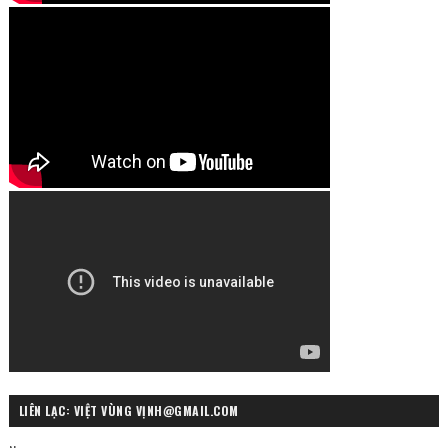
LIÊN LẠC: VIỆT VÙNG VỊNH@GMAIL.COM