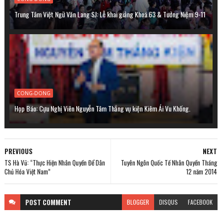
Trung Tâm Việt Ngữ Văn Lang SJ: Lễ khai giảng Khoá 63 & Tưởng Niệm 9-11
CONG-DONG
Họp Báo: Cựu Nghị Viên Nguyễn Tâm Thắng vụ kiện Kiêm Ái Vu Khống.
PREVIOUS
NEXT
TS Hà Vũ: “Thực Hiện Nhân Quyền Để Dân
Tuyên Ngôn Quốc Tế Nhân Quyền Tháng
Chủ Hóa Việt Nam”
12 năm 2014
POST
COMMENT
BLOGGER
DISQUS
FACEBOOK