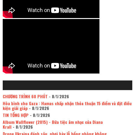
CHƯƠNG TRÌNH 60 PHÚT
- 8/1/2026
Hòa bình cho Gaza : Hamas chấp nhận thỏa thuận 15 điểm và đặt điều
kiện giải giáp
- 8/1/2026
TIN TỔNG HỢP
- 8/1/2026
Album Wallflower (2015) - Bữa tiệc âm nhạc của Diana
Krall
- 8/1/2026
Drone Ukraina đánh sâu, phơi bày lỗ hổng phòng không