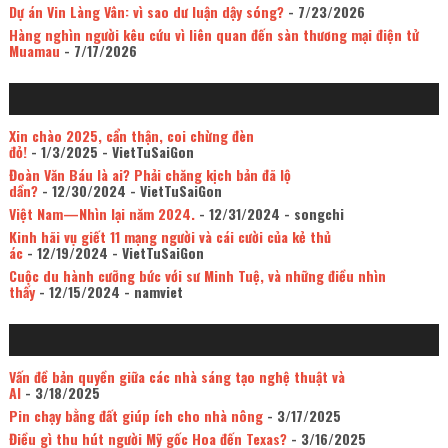
Dự án Vin Làng Vân: vì sao dư luận dậy sóng?
- 7/23/2026
Hàng nghìn người kêu cứu vì liên quan đến sàn thương mại điện tử
Muamau
- 7/17/2026
Xin chào 2025, cẩn thận, coi chừng đèn
đỏ!
- 1/3/2025
- VietTuSaiGon
Đoàn Văn Báu là ai? Phải chăng kịch bản đã lộ
dần?
- 12/30/2024
- VietTuSaiGon
Việt Nam—Nhìn lại năm 2024.
- 12/31/2024
- songchi
Kinh hãi vụ giết 11 mạng người và cái cười của kẻ thủ
ác
- 12/19/2024
- VietTuSaiGon
Cuộc du hành cưỡng bức với sư Minh Tuệ, và những điều nhìn
thấy
- 12/15/2024
- namviet
Vấn đề bản quyền giữa các nhà sáng tạo nghệ thuật và
AI
- 3/18/2025
Pin chạy bằng đất giúp ích cho nhà nông
- 3/17/2025
Điều gì thu hút người Mỹ gốc Hoa đến Texas?
- 3/16/2025